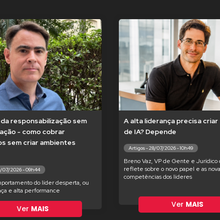
a da responsabilização sem
A alta liderança precisa cria
zação - como cobrar
de IA? Depende
os sem criar ambientes
Artigos - 28/07/2026 - 10h49
Breno Vaz, VP de Gente e Jurídico 
reflete sobre o novo papel e as nov
0/07/2026 - 09h44
competências dos líderes
portamento do líder desperta, ou
nça e alta performance
Ver
MAIS
Ver
MAIS