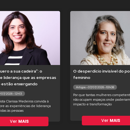
uero a sua cadeira”: o
O desperdício invisível do po
e liderança que as empresas
feminino
o estão enxergando
Artigos - 07/07/2026 - 10h08
8/07/2026 - 12h13
Por que tantas mulheres competent
não ocupam espaços onde poderiam
ista Clarissa Medeiros convida à
impacto e transformação
bre as experiências de liderança
idas às pessoas
Ver
MAIS
Ver
MAIS