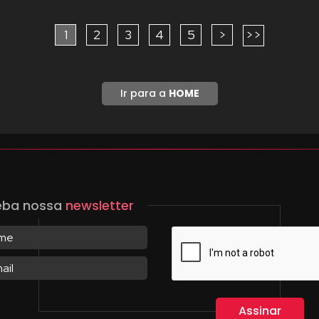
1
2
3
4
5
>
>>
Ir para a
HOME
eba nossa
newsletter