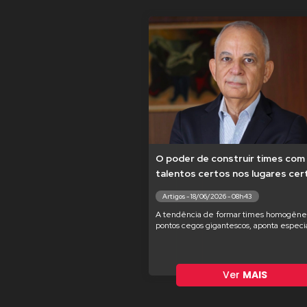
O poder de construir times com
talentos certos nos lugares cer
Artigos - 18/06/2026 - 08h43
A tendência de formar times homogêne
pontos cegos gigantescos, aponta especia
Ver
MAIS