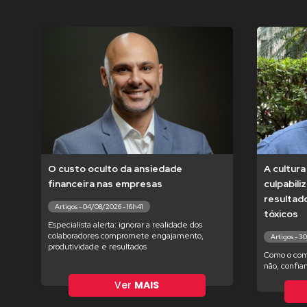
O custo oculto da ansiedade
A cultur
financeira nas empresas
culpabili
resultad
Artigos - 04/08/2026 - 16h41
tóxicos
Especialista alerta: ignorar a realidade dos
colaboradores compromete engajamento,
Artigos - 3
produtividade e resultados
Como o com
não, confia
Ver
MAIS