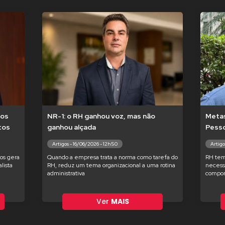
 os
NR-1: o RH ganhou voz, mas não
Meta
tos
ganhou alçada
Pesso
Artigos - 16/06/2026 - 12h50
Artigo
os gera
Quando a empresa trata a norma como tarefa do
RH tem
lista
RH, reduz um tema organizacional a uma rotina
necessá
administrativa
compor
Ver
MAIS