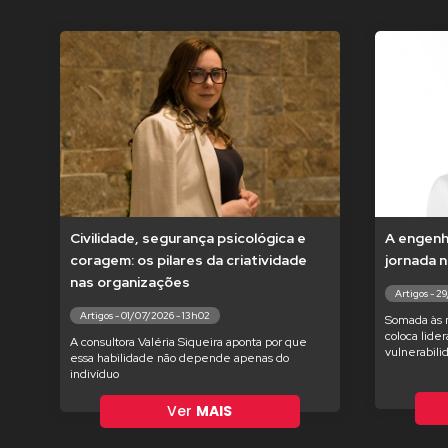
Civilidade, segurança psicológica e
A engenha
coragem: os pilares da criatividade
jornada n
nas organizações
Artigos - 2
Artigos - 01/07/2026 - 13h02
Somada às 
coloca lide
A consultora Valéria Siqueira aponta por que
vulnerabili
essa habilidade não depende apenas do
indivíduo
Ver
MAIS