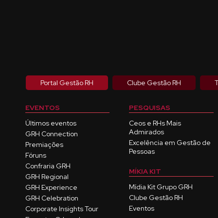
Portal Gestão RH
Clube Gestão RH
T
EVENTOS
PESQUISAS
Últimos eventos
Ceos e RHs Mais
Admirados
GRH Connection
Excelência em Gestão de
Premiações
Pessoas
Fóruns
Confraria GRH
MÍKIA KIT
GRH Regional
Mídia Kit Grupo GRH
GRH Experience
Clube Gestão RH
GRH Celebration
Eventos
Corporate Insights Tour