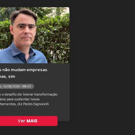
s não mudam empresas.
as, sim
s - 12/06/2026 - 08h23
 o desafio de liderar transformação
ria para sustentar novos
tamentos, diz Pedro Signorelli
Ver
MAIS