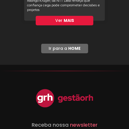
Rodrigo Krüger, da NTT Data reforça que
confiança cega pode comprometer decisões e
projetos
Ver
MAIS
Ir para a
HOME
Receba nossa
newsletter