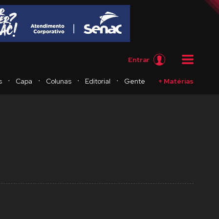
Entrar
・
・
・
・
s
Capa
Colunas
Editorial
Gente
+ Matérias