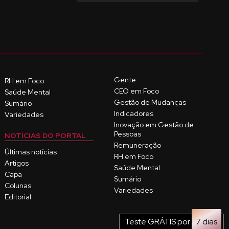
Gente
RH em Foco
CEO em Foco
Saúde Mental
Gestão de Mudanças
Sumário
Indicadores
Variedades
Inovação em Gestão de
Pessoas
NOTÍCIAS DO PORTAL
Remuneração
Últimas notícias
RH em Foco
Artigos
Saúde Mental
Capa
Sumário
Colunas
Variedades
Editorial
Teste GRÁTIS por
7 dias