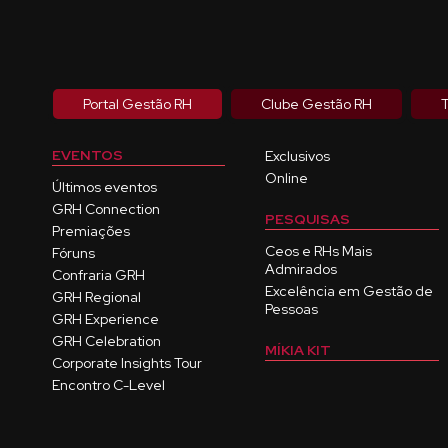
Portal Gestão RH
Clube Gestão RH
T
EVENTOS
Exclusivos
Online
Últimos eventos
GRH Connection
PESQUISAS
Premiações
Ceos e RHs Mais
Fóruns
Admirados
Confraria GRH
Excelência em Gestão de
GRH Regional
Pessoas
GRH Experience
GRH Celebration
MÍKIA KIT
Corporate Insights Tour
Encontro C-Level