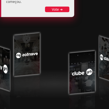
começou.
negócios.
Vote ➜