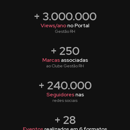
+
3.000.000
Views/ano
no Portal
Gestão RH
+
250
Marcas
associadas
ao Clube Gestão RH
+
240.000
Seguidores
nas
redes sociais
+
28
Eventos
realizados em 6 formatos