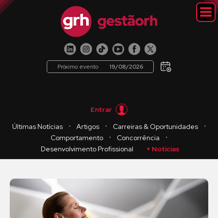
Próximo evento
19/08/2026
Entrar
・
・
・
Últimas Notícias
Artigos
Carreiras & Oportunidades
・
・
Comportamento
Concorrência
Desenvolvimento Profissional
+ Notícias