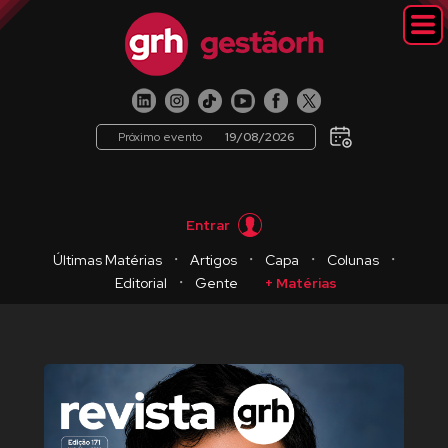
Próximo evento
19/08/2026
Entrar
・
・
・
・
Últimas Matérias
Artigos
Capa
Colunas
・
Editorial
Gente
+ Matérias