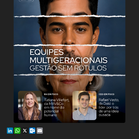
LinkedIn
WhatsApp
X
Outlook.com
Email