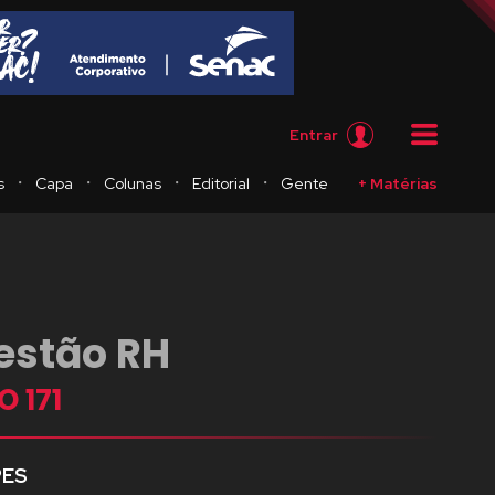
Entrar
・
・
・
・
s
Capa
Colunas
Editorial
Gente
+ Matérias
estão RH
 171
PES