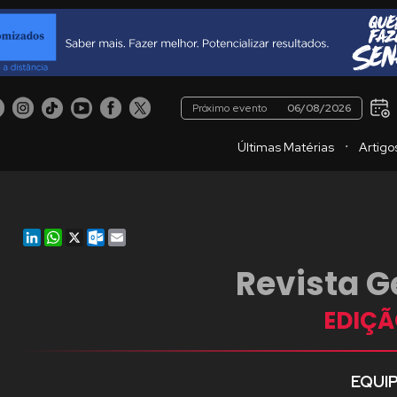
Próximo evento
06/08/2026
・
Últimas Matérias
Artigo
LinkedIn
WhatsApp
X
Outlook.com
Email
Revista G
EDIÇÃO
EQUI