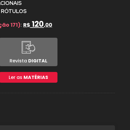
CIONAIS
 RÓTULOS
120
ção 171)
:
R$
,00
Revista
DIGITAL
Ler as
MATÉRIAS