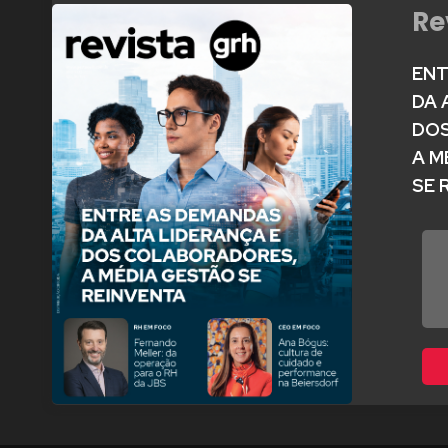
Re
ENT
DA 
DOS
A M
SE 