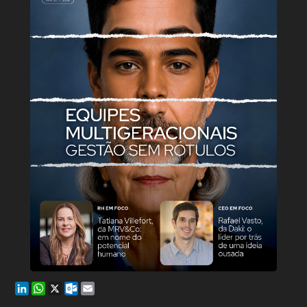
LinkedIn
WhatsApp
X
Outlook.com
Email