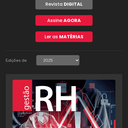
Revista
DIGITAL
Assine
AGORA
Ler as
MATÉRIAS
Edições de