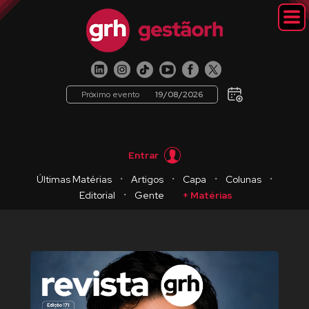
Próximo evento
19/08/2026
Entrar
・
・
・
・
Últimas Matérias
Artigos
Capa
Colunas
・
Editorial
Gente
+ Matérias