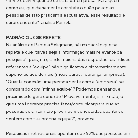
49% e de 34% quando se trata da ‘empresa’. Para quem,
como eu, que diariamente constata o quão pouco as
pessoas de fato praticam a escuta ativa, esse resultado é
surpreendente", analisa Pamela.
PADRÃO QUE SE REPETE
Na análise de Pamela Seligmann, há um padrão que se
repete e que "talvez seja a informação mais relevante da
pesquisa", pois, na grande maioria das respostas, os índices
referentes à “equipe” são significativa e sistematicamente
superiores aos demais (meus pares, liderança, empresa).
"Quanta conexão uma pessoa sente com a “empresa” se
comparado com “minha equipe”? Podemos pensar que
proximidade gera conexão? Provavelmente, sim. Então, o
que uma liderança precisa fazer/comunicar para que as
pessoas se sintam tão próximas e conectadas quanto se
sentem com sua própria equipe?", provoca.
Pesquisas motivacionais apontam que 92% das pessoas em