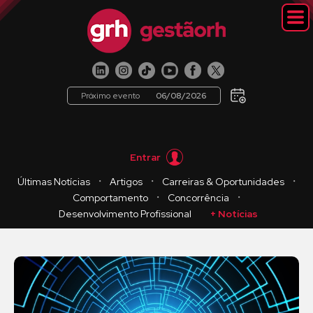
Próximo evento
06/08/2026
Entrar
・
・
・
Últimas Notícias
Artigos
Carreiras & Oportunidades
・
・
Comportamento
Concorrência
Desenvolvimento Profissional
+ Notícias