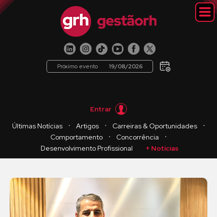
Próximo evento
19/08/2026
Entrar
・
・
・
Últimas Notícias
Artigos
Carreiras & Oportunidades
・
・
Comportamento
Concorrência
Desenvolvimento Profissional
+ Notícias