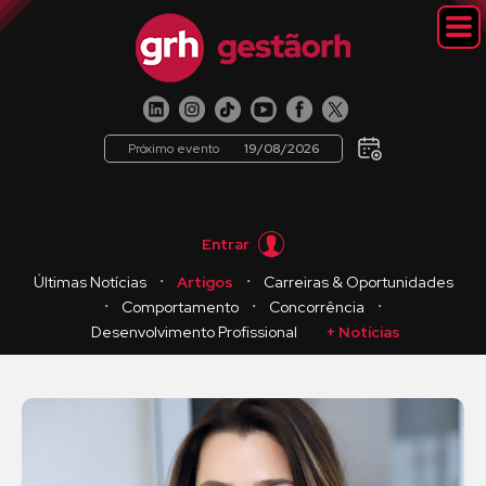
Próximo evento
19/08/2026
Entrar
・
・
Últimas Notícias
Artigos
Carreiras & Oportunidades
・
・
・
Comportamento
Concorrência
Desenvolvimento Profissional
+ Notícias