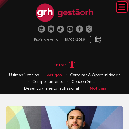
Próximo evento
19/08/2026
Entrar
・
・
Últimas Notícias
Artigos
Carreiras & Oportunidades
・
・
・
Comportamento
Concorrência
Desenvolvimento Profissional
+ Notícias