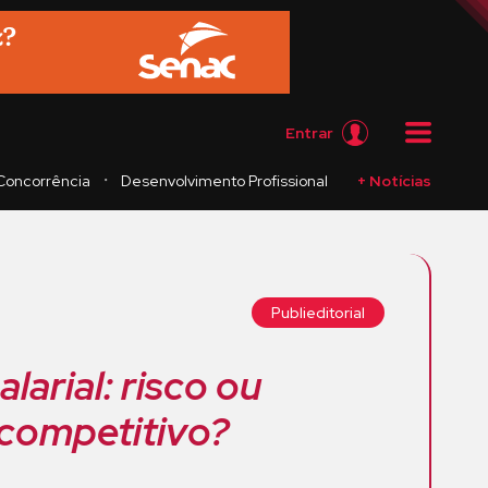
Entrar
・
Concorrência
Desenvolvimento Profissional
+ Notícias
Publieditorial
larial: risco ou
 competitivo?