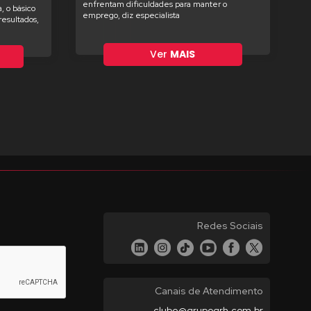
enfrentam dificuldades para manter o
, o básico
emprego, diz especialista
esultados,
Ver
MAIS
Redes Sociais
Canais de Atendimento
clube@grupogrh.com.br