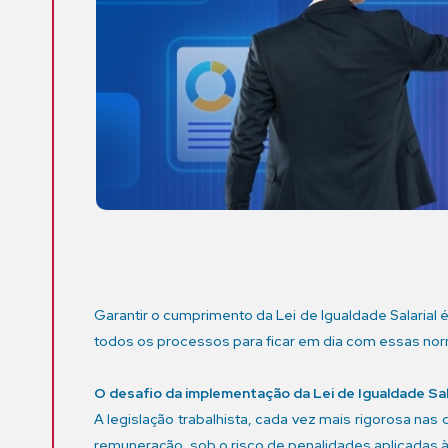
Garantir o cumprimento da Lei de Igualdade Salarial
todos os processos para ficar em dia com essas nor
O desafio da implementação da Lei de Igualdade Sal
A legislação trabalhista, cada vez mais rigorosa na
remuneração, sob o risco de penalidades aplicadas 