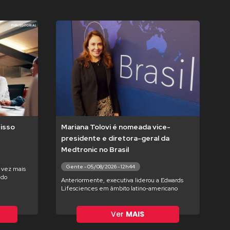
isso
Mariana Tolovi é nomeada vice-
presidente e diretora-geral da
Medtronic no Brasil
Gente - 05/08/2026 - 12h44
 vez mais
ndo
Anteriormente, executiva liderou a Edwards
Lifesciences em âmbito latino-americano
Ver
MAIS