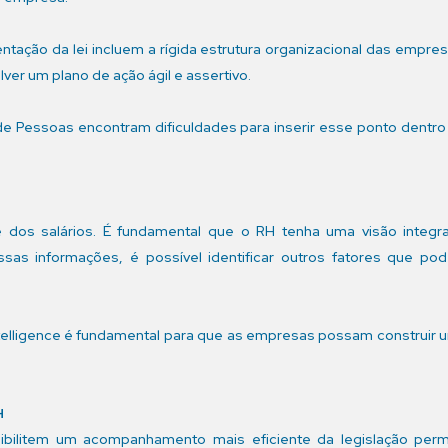
ntação da lei incluem a rígida estrutura organizacional das empre
ver um plano de ação ágil e assertivo.
 de Pessoas encontram dificuldades para inserir esse ponto dent
ise dos salários. É fundamental que o RH tenha uma visão inte
essas informações, é possível identificar outros fatores que p
ntelligence é fundamental para que as empresas possam construir u
H
bilitem um acompanhamento mais eficiente da legislação perm