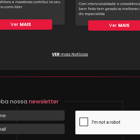
iathlons e maratonas contribui no seu
Com intencionalidade e consistência
o como líder
bem feito tem gerado os melhores r
diz especialista
Ver
MAIS
Ver
MAIS
VER
mais Notícias
eba nossa
newsletter