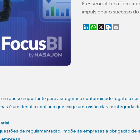
É essencial ter a ferrame
impulsionar o sucesso do
LinkedIn
WhatsApp
X
Outlook.co
Email
 é um passo importante para assegurar a conformidade legal e o s
mas é um desafio contínuo que exige uma visão clara e integrada d
arial
s questões de regulamentação, impõe às empresas a obrigação de ad
à empresa.