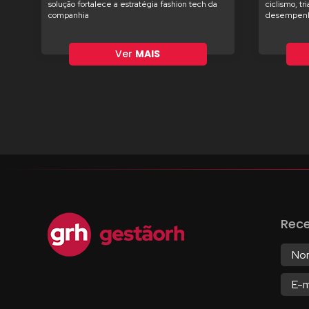
solução fortalece a estratégia fashion tech da
ciclismo, tr
companhia
desempenh
Ver
MAIS
Rec