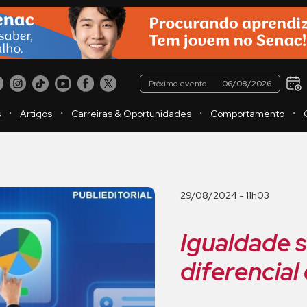
Próximo evento
06/08/2026
・
・
・
・
s
Artigos
Carreiras & Oportunidades
Comportamento
29/08/2024 - 11h03
Igualdade sa
diferencial