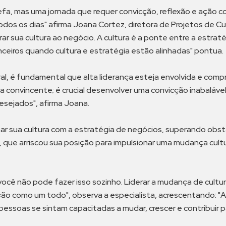
a, mas uma jornada que requer convicção, reflexão e ação con
odos os dias" afirma Joana Cortez, diretora de Projetos de Cu
sua cultura ao negócio. A cultura é a ponte entre a estratég
ceiros quando cultura e estratégia estão alinhadas" pontua.
al, é fundamental que alta liderança esteja envolvida e com
a convincente; é crucial desenvolver uma convicção inabaláve
esejados", afirma Joana.
r sua cultura com a estratégia de negócios, superando obstác
que arriscou sua posição para impulsionar uma mudança cultur
você não pode fazer isso sozinho. Liderar a mudança de cultur
ação como um todo", observa a especialista, acrescentando: "A
pessoas se sintam capacitadas a mudar, crescer e contribuir pa