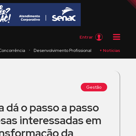
Entrar
・
Concorrência
Desenvolvimento Profissional
+ Notícias
Gestão
a dá o passo a passo
sas interessadas em
ransformação da