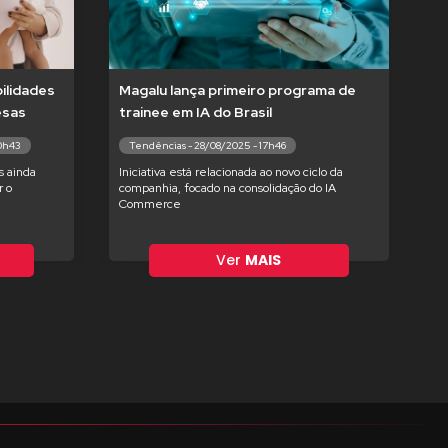
ilidades
Magalu lança primeiro programa de
esas
trainee em IA do Brasil
10h43
Tendências - 28/08/2025 - 17h46
s ainda
Iniciativa está relacionada ao novo ciclo da
 o
companhia, focado na consolidação do IA
Commerce
Ver
MAIS