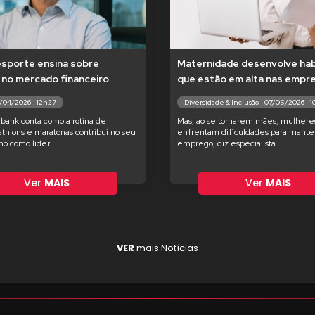
esporte ensina sobre
Maternidade desenvolve hab
 no mercado financeiro
que estão em alta nas empr
7/04/2026 - 12h27
Diversidade & Inclusão - 07/05/2026 - 
bank conta como a rotina de
Mas, ao se tornarem mães, mulhere
iathlons e maratonas contribui no seu
enfrentam dificuldades para manter
o como líder
emprego, diz especialista
Ver
MAIS
Ver
MAIS
VER
mais Notícias