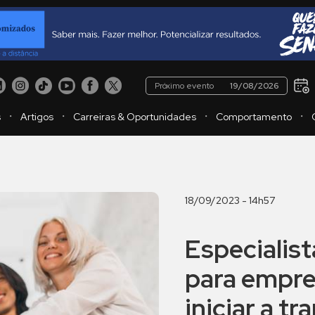
Próximo evento
19/08/2026
・
・
・
・
s
Artigos
Carreiras & Oportunidades
Comportamento
18/09/2023 - 14h57
Especialist
para empre
iniciar a t