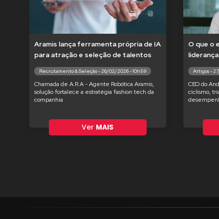
Aramis lança ferramenta própria de IA
O que o 
para atração e seleção de talentos
liderança
Recrutamento & Seleção - 26/02/2026 - 10h59
Artigos - 2
Chamada de A.R.A - Agente Robótica Aramis,
CEO do And
solução fortalece a estratégia fashion tech da
ciclismo, tr
companhia
desempenh
Ver
MAIS