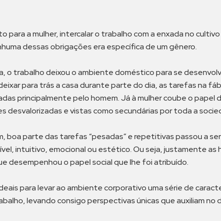
para a mulher, intercalar o trabalho com a enxada no cultivo 
 nenhuma dessas obrigações era específica de um gênero.
la, o trabalho deixou o ambiente doméstico para se desenvol
ixar para trás a casa durante parte do dia, as tarefas na fáb
adas principalmente pelo homem. Já à mulher coube o papel de 
es desvalorizadas e vistas como secundárias por toda a socie
 boa parte das tarefas “pesadas” e repetitivas passou a se
el, intuitivo, emocional ou estético. Ou seja, justamente as
 desempenhou o papel social que lhe foi atribuído.
ideais para levar ao ambiente corporativo uma série de caract
balho, levando consigo perspectivas únicas que auxiliam no 