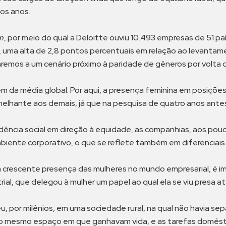
os anos.
m
, por meio do qual a Deloitte ouviu 10.493 empresas de 51 paí
uma alta de 2,8 pontos percentuais em relação ao levantamen
aremos a um cenário próximo à paridade de gêneros por volta
ém da média global. Por aqui, a presença feminina em posições
lhante aos demais, já que na pesquisa de quatro anos antes
ência social em direção à equidade, as companhias, aos po
ambiente corporativo, o que se reflete também em diferenciai
 crescente presença das mulheres no mundo empresarial, é im
rial, que delegou à mulher um papel ao qual ela se viu presa a
u, por milênios, em uma sociedade rural, na qual não havia sep
o mesmo espaço em que ganhavam vida, e as tarefas domést