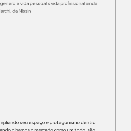
gênero e vida pessoal x vida profissional ainda
archi, da Nissin
m
ampliando seu espaço e protagonismo dentro
 quando olhamos o mercado como um todo, são