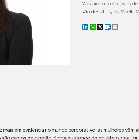
Mas preconceito, viés de 
são desafios, diz Mirella M
LinkedIn
WhatsApp
X
Outlook.co
Email
z mais em evidência no mundo corporativo, as mulheres vêm 
ão cargos de direção. Ainda que longe do equilíbrio ideal,