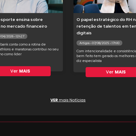
esporte ensina sobre
O papel estratégico do RH n
 no mercado financeiro
retenção de talentos em t
digitais
7/04/2026 - 12h27
Artigos - 07/08/2025 - 17h10
bank conta como a rotina de
iathlons e maratonas contribui no seu
Com intencionalidade e consistência
o como líder
bem feito tem gerado os melhores r
diz especialista
Ver
MAIS
Ver
MAIS
VER
mais Notícias