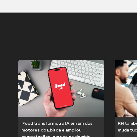
iFood transformou a IA em um dos
RH també
motores do Ebitda e ampliou
muda tu
contratações, em vez de demitir