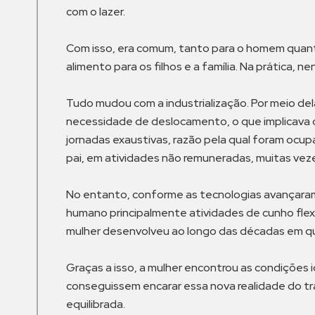
com o lazer.
Com isso, era comum, tanto para o homem quanto 
alimento para os filhos e a família. Na prática,
Tudo mudou com a industrialização. Por meio de
necessidade de deslocamento, o que implicava de
jornadas exaustivas, razão pela qual foram ocup
pai, em atividades não remuneradas, muitas vez
No entanto, conforme as tecnologias avançaram,
humano principalmente atividades de cunho flexív
mulher desenvolveu ao longo das décadas em que
Graças a isso, a mulher encontrou as condições 
conseguissem encarar essa nova realidade do tra
equilibrada.