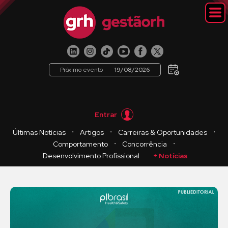
Próximo evento
19/08/2026
Entrar
・
・
・
Últimas Notícias
Artigos
Carreiras & Oportunidades
・
・
Comportamento
Concorrência
Desenvolvimento Profissional
+ Notícias