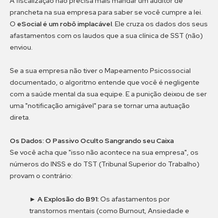
A fiscalização não precisa mais mandar um auditor de
prancheta na sua empresa para saber se você cumpre a lei.
O
eSocial é um robô implacável
. Ele cruza os dados dos seus
afastamentos com os laudos que a sua clínica de SST (não)
enviou.
Se a sua empresa não tiver o Mapeamento Psicossocial
documentado, o algoritmo entende que você é negligente
com a saúde mental da sua equipe. E a punição deixou de ser
uma "notificação amigável" para se tornar uma autuação
direta.
Os Dados: O Passivo Oculto Sangrando seu Caixa
Se você acha que "isso não acontece na sua empresa", os
números do INSS e do TST (Tribunal Superior do Trabalho)
provam o contrário:
►
A Explosão do B91:
Os afastamentos por
transtornos mentais (como Burnout, Ansiedade e