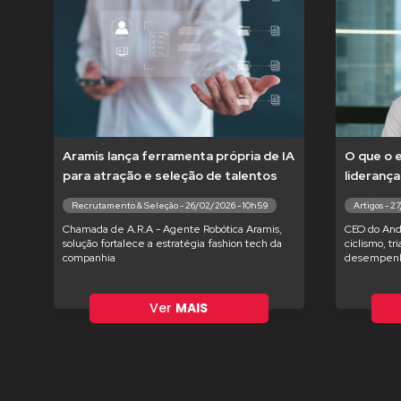
Aramis lança ferramenta própria de IA
O que o 
para atração e seleção de talentos
liderança
Recrutamento & Seleção - 26/02/2026 - 10h59
Artigos - 2
Chamada de A.R.A - Agente Robótica Aramis,
CEO do And
solução fortalece a estratégia fashion tech da
ciclismo, tr
companhia
desempenh
Ver
MAIS