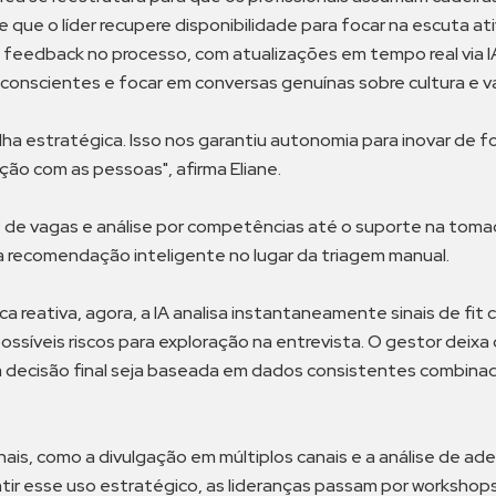
 que o líder recupere disponibilidade para focar na escuta a
e feedback no processo, com atualizações em tempo real via IA
inconscientes e focar em conversas genuínas sobre cultura e va
ha estratégica. Isso nos garantiu autonomia para inovar de fo
ção com as pessoas", afirma Eliane.
 de vagas e análise por competências até o suporte na toma
r a recomendação inteligente no lugar da triagem manual.
a reativa, agora, a IA analisa instantaneamente sinais de fit
ssíveis riscos para exploração na entrevista. O gestor deixa d
a decisão final seja baseada em dados consistentes combina
s, como a divulgação em múltiplos canais e a análise de ader
ntir esse uso estratégico, as lideranças passam por workshop