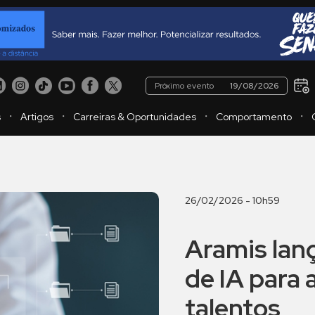
Próximo evento
19/08/2026
・
・
・
・
s
Artigos
Carreiras & Oportunidades
Comportamento
26/02/2026 - 10h59
Aramis lan
de IA para 
talentos