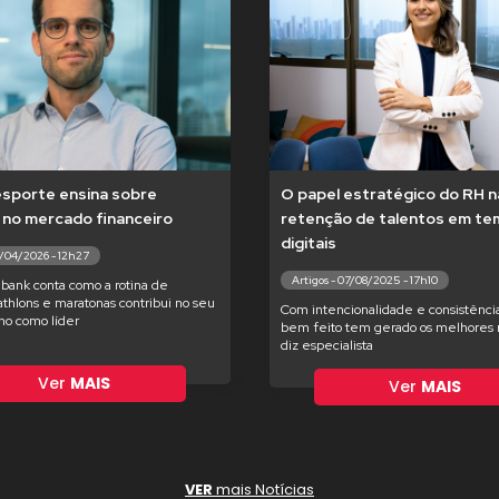
esporte ensina sobre
O papel estratégico do RH n
 no mercado financeiro
retenção de talentos em t
digitais
7/04/2026 - 12h27
Artigos - 07/08/2025 - 17h10
bank conta como a rotina de
iathlons e maratonas contribui no seu
Com intencionalidade e consistência
o como líder
bem feito tem gerado os melhores r
diz especialista
Ver
MAIS
Ver
MAIS
VER
mais Notícias