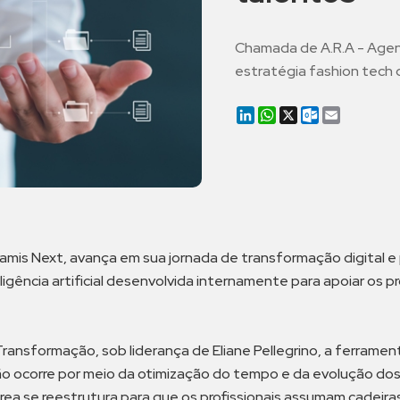
Chamada de A.R.A - Agent
estratégia fashion tech
LinkedIn
WhatsApp
X
Outlook.co
Email
Aramis Next, avança em sua jornada de transformação digital 
ligência artificial desenvolvida internamente para apoiar os 
Transformação, sob liderança de Eliane Pellegrino, a ferrame
ção ocorre por meio da otimização do tempo e da evolução do
área se reestrutura para que os profissionais assumam cadeir