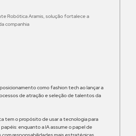
e Robótica Aramis, solução fortalece a
 da companhia
m
e posicionamento como fashion tech ao lançar a
processos de atração e seleção de talentos da
nta tem o propósito de usar a tecnologia para
s papéis: enquanto a IA assume o papel de
as com responsabilidades mais estratégicas,