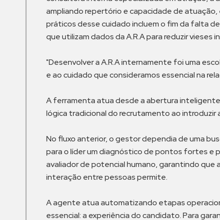
ampliando repertório e capacidade de atuação, e
práticos desse cuidado incluem o fim da falta d
que utilizam dados da A.R.A para reduzir vieses 
"Desenvolver a A.R.A internamente foi uma escol
e ao cuidado que consideramos essencial na rela
A ferramenta atua desde a abertura inteligente
lógica tradicional do recrutamento ao introduzi
No fluxo anterior, o gestor dependia de uma busc
para o líder um diagnóstico de pontos fortes e po
avaliador de potencial humano, garantindo que 
interação entre pessoas permite.
A agente atua automatizando etapas operacionai
essencial: a experiência do candidato. Para gara