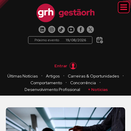
Próximo evento
19/08/2026
Entrar
・
・
・
Últimas Notícias
Artigos
Carreiras & Oportunidades
・
・
Comportamento
Concorrência
Desenvolvimento Profissional
+ Notícias