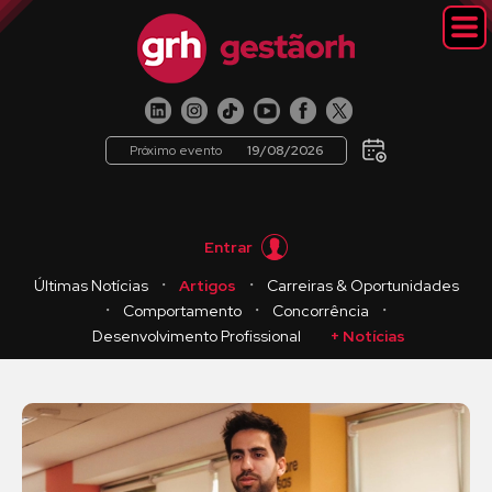
Próximo evento
19/08/2026
Entrar
・
・
Últimas Notícias
Artigos
Carreiras & Oportunidades
・
・
・
Comportamento
Concorrência
Desenvolvimento Profissional
+ Notícias