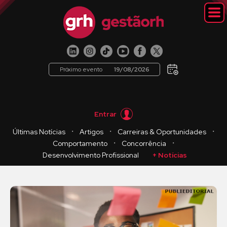
Próximo evento
19/08/2026
Entrar
・
・
・
Últimas Notícias
Artigos
Carreiras & Oportunidades
・
・
Comportamento
Concorrência
Desenvolvimento Profissional
+ Notícias