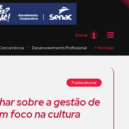
Entrar
・
Concorrência
Desenvolvimento Profissional
+ Notícias
Publieditorial
har sobre a gestão de
m foco na cultura