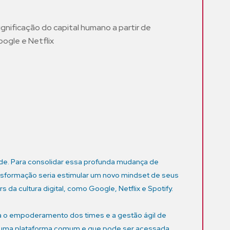
gnificação do capital humano a partir de
ogle e Netflix
m
de. Para consolidar essa profunda mudança de
ansformação seria estimular um novo mindset de seus
a cultura digital, como Google, Netflix e Spotify.
za o empoderamento dos times e a gestão ágil de
 uma plataforma comum e que pode ser acessada