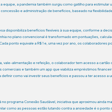
 equipe, a pandemia também surgiu como gatilho para estimular u
de concessão e administração de benefícios, baseado na flexibili
a disponibiliza benefícios flexíveis à sua equipe, conforme a de
nhia no plano convencional é transformado em pontuações, calculad
 Cada ponto equivale a R$ 1 e, uma vez por ano, os colaboradores 
a, vale-alimentação e refeição, o colaborador tem acesso a cartã
 comerciais e também um app que viabiliza empréstimos financeiro
definir como vai investir seus benefícios e passou a ter acesso a 
stá no programa Conexão Saudável, iniciativa que aproximou ainda m
ar como as pessoas estão lutando contra a ansiedade é o ponto d