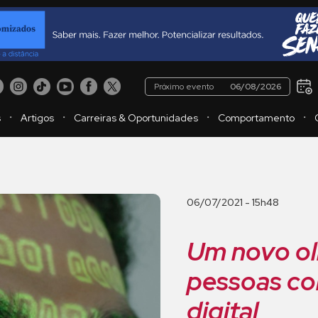
Próximo evento
06/08/2026
・
・
・
・
s
Artigos
Carreiras & Oportunidades
Comportamento
06/07/2021 - 15h48
Um novo ol
pessoas co
digital