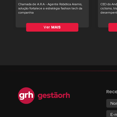
Chamada de A.R.A - Agente Robótica Aramis,
CEO do And
solução fortalece a estratégia fashion tech da
ciclismo, tr
companhia
desempenh
Ver
MAIS
Rec