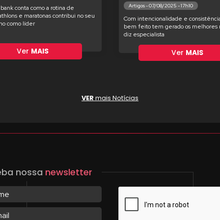
Artigos - 07/08/2025 - 17h10
bank conta como a rotina de
iathlons e maratonas contribui no seu
Com intencionalidade e consistência
o como líder
bem feito tem gerado os melhores r
diz especialista
Ver
MAIS
Ver
MAIS
VER
mais Notícias
eba nossa
newsletter