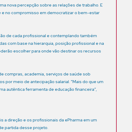
ma nova percepção sobre as relações de trabalho. E
dade e no compromisso em democratizar o bem-estar
cisão de cada profissional e contemplando também
as com base na hierarquia, posição profissional e na
poderão escolher para onde vão destinar os recursos
o de compras, academia, serviços de saúde sob
s por meio de antecipação salarial. “Mais do que um
uma autêntica ferramenta de educação financeira”,
ais a direção e os profissionais da ePharma em um
e partida desse projeto.