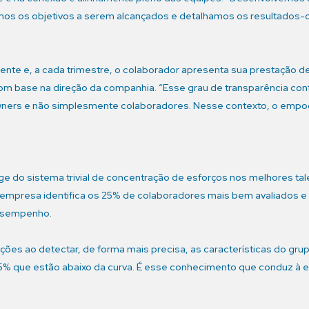
emos os objetivos a serem alcançados e detalhamos os resultados-
te e, a cada trimestre, o colaborador apresenta sua prestação 
m base na direção da companhia. “Esse grau de transparência contr
owners e não simplesmente colaboradores. Nesse contexto, o emp
ge do sistema trivial de concentração de esforços nos melhores t
 a empresa identifica os 25% de colaboradores mais bem avaliados 
desempenho.
ões ao detectar, de forma mais precisa, as características do g
25% que estão abaixo da curva. É esse conhecimento que conduz à ex