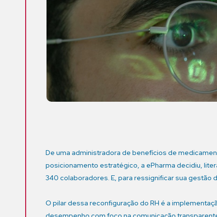
De uma administradora de benefícios de medicamento
posicionamento estratégico, a ePharma decidiu, lite
340 colaboradores. E, para ressignificar sua gestão
O pilar dessa reconfiguração do RH é a implementaç
desempenho com foco na comunicação transparente