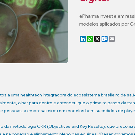
ePharma investe em ressi
modelos aplicados por Go
LinkedIn
WhatsApp
X
Outlook.co
Email
s a uma healthtech integradora do ecossistema brasileiro de saú
ralmente, olhar para dentro e entendeu que o primeiro passo da tr
 de pessoas, a empresa mirou em modelos bem sucedidos de players d
ão da metodologia OKR (Objectives and Key Results), que preconi
 e na conexão e alinhamento pleno das equipes. “Desenvolvemos