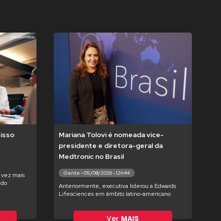
isso
Mariana Tolovi é nomeada vice-
presidente e diretora-geral da
Medtronic no Brasil
Gente - 05/08/2026 - 12h44
 vez mais
ndo
Anteriormente, executiva liderou a Edwards
Lifesciences em âmbito latino-americano
Ver
MAIS