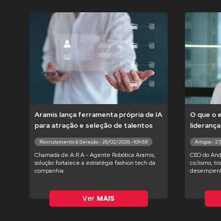
Aramis lança ferramenta própria de IA
O que o 
para atração e seleção de talentos
liderança
Recrutamento & Seleção - 26/02/2026 - 10h59
Artigos - 2
Chamada de A.R.A - Agente Robótica Aramis,
CEO do And
solução fortalece a estratégia fashion tech da
ciclismo, tr
companhia
desempenh
Ver
MAIS