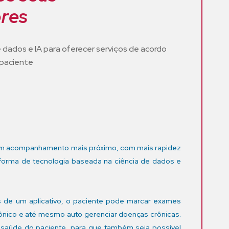
res
de dados e IA para oferecer serviços de acordo
paciente
m
 um acompanhamento mais próximo, com mais rapidez
aforma de tecnologia baseada na ciência de dados e
vés de um aplicativo, o paciente pode marcar exames
trônico e até mesmo auto gerenciar doenças crônicas.
 saúde do paciente, para que também seja possível