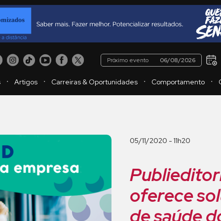
Próximo evento
06/08/2026
・
・
・
・
s
Artigos
Carreiras & Oportunidades
Comportamento
05/11/2020 - 11h20
Publieditor
oferece so
de saúde d