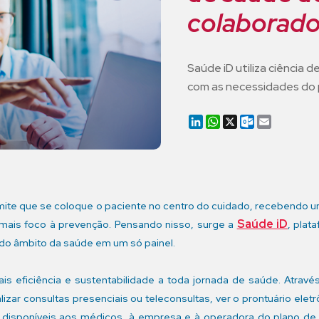
colaborado
Saúde iD utiliza ciência 
com as necessidades do 
LinkedIn
WhatsApp
X
Outlook.co
Email
rmite que se coloque o paciente no centro do cuidado, recebendo
Saúde iD
 mais foco à prevenção. Pensando nisso, surge a
, plat
os do âmbito da saúde em um só painel.
mais eficiência e sustentabilidade a toda jornada de saúde. Atra
lizar consultas presenciais ou teleconsultas, ver o prontuário ele
 disponíveis aos médicos, à empresa e à operadora do plano de