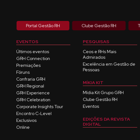
Portal Gestão RH
Clube Gestão RH
T
EVENTOS
PESQUISAS
Últimos eventos
Ceos e RHs Mais
Admirados
GRH Connection
Excelência em Gestão de
Premiações
Pessoas
Fóruns
Confraria GRH
MÍKIA KIT
GRH Regional
Mídia Kit Grupo GRH
GRH Experience
Clube Gestão RH
GRH Celebration
Eventos
Corporate Insights Tour
Encontro C-Level
EDIÇÕES DA REVISTA
Exclusivos
DIGITAL
Online