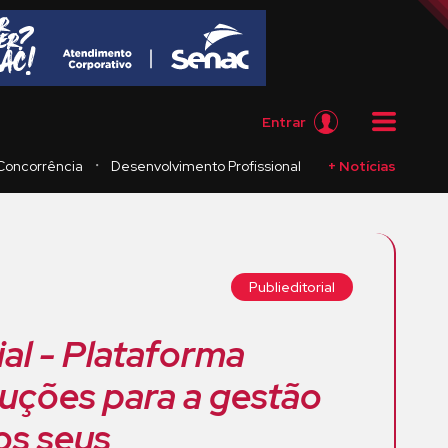
Entrar
・
Concorrência
Desenvolvimento Profissional
+ Notícias
Publieditorial
ial - Plataforma
luções para a gestão
os seus