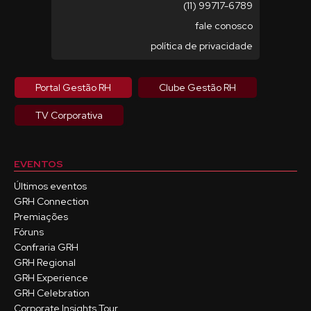
(11) 99717-6789
fale conosco
política de privacidade
Portal Gestão RH
Clube Gestão RH
TV Corporativa
EVENTOS
Últimos eventos
GRH Connection
Premiações
Fóruns
Confraria GRH
GRH Regional
GRH Experience
GRH Celebration
Corporate Insights Tour