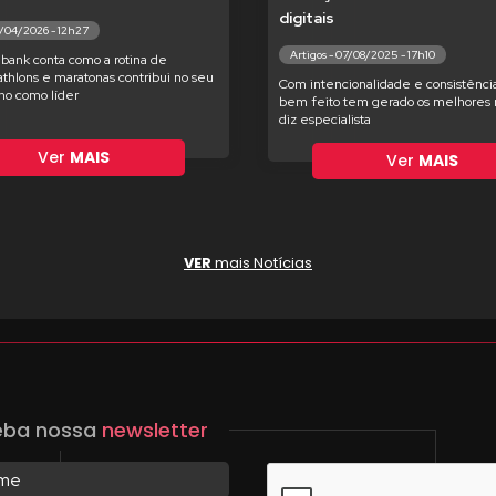
digitais
7/04/2026 - 12h27
Artigos - 07/08/2025 - 17h10
bank conta como a rotina de
iathlons e maratonas contribui no seu
Com intencionalidade e consistência
o como líder
bem feito tem gerado os melhores r
diz especialista
Ver
MAIS
Ver
MAIS
VER
mais Notícias
eba nossa
newsletter