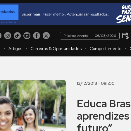
Próximo evento
06/08/2026
・
・
・
・
s
Artigos
Carreiras & Oportunidades
Comportamento
13/12/2018 - 09h00
Educa Brasi
aprendizes
futuro”