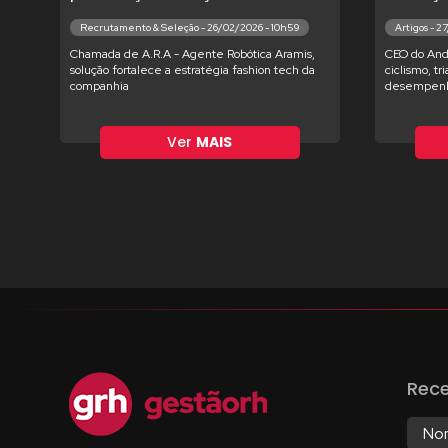
Recrutamento & Seleção - 26/02/2026 - 10h59
Artigos - 2
Chamada de A.R.A - Agente Robótica Aramis,
CEO do And
solução fortalece a estratégia fashion tech da
ciclismo, tr
companhia
desempenh
Ver
MAIS
Rec