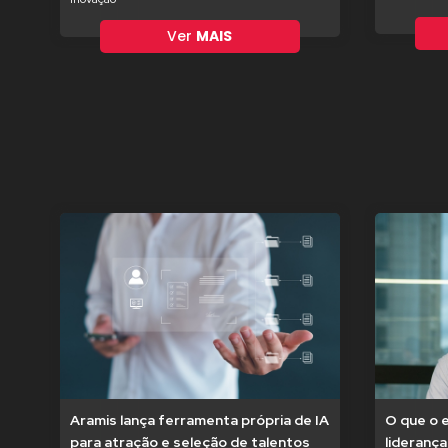
Ver
MAIS
Aramis lança ferramenta própria de IA
O que o 
para atração e seleção de talentos
liderança