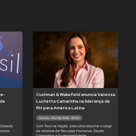
ce-
Cushman & Wakefield anuncia Vanessa
 da
Luchetta Camarinha na liderança de
RH para América Latina
Gente - 05/08/2026 - 11h54
 Edwards
Com foco na região, executiva assume o cargo
ricano
de diretora de Recursos Humanos, Saúde
Corporativa e Sustentabilidade