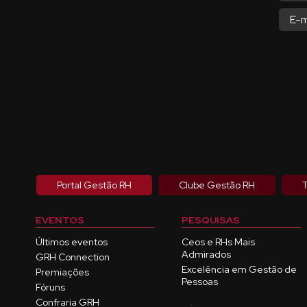
Portal Gestão RH
Clube Gestão RH
T
EVENTOS
PESQUISAS
Últimos eventos
Ceos e RHs Mais
Admirados
GRH Connection
Excelência em Gestão de
Premiações
Pessoas
Fóruns
Confraria GRH