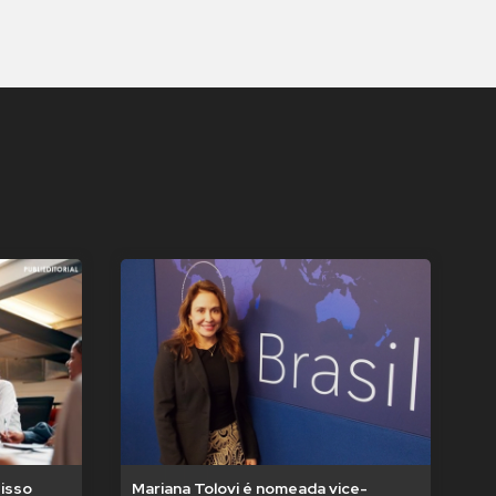
isso
Mariana Tolovi é nomeada vice-