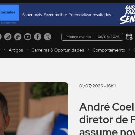
Próximo evento
06/08/2026
・
・
・
・
s
Artigos
Carreiras & Oportunidades
Comportamento
01/07/2026 - 16h11
André Coel
diretor de 
assume nov