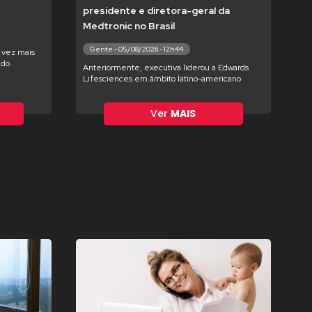
presidente e diretora-geral da
Medtronic no Brasil
Gente - 05/08/2026 - 12h44
 vez mais
ndo
Anteriormente, executiva liderou a Edwards
Lifesciences em âmbito latino-americano
Ver
MAIS