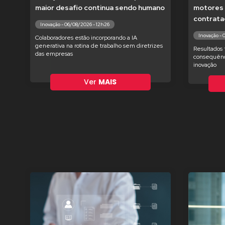
maior desafio continua sendo humano
motores 
contrata
Inovação - 06/08/2026 - 12h26
Inovação - 
Colaboradores estão incorporando a IA
generativa na rotina de trabalho sem diretrizes
Resultados 
das empresas
consequênc
inovação
Ver
MAIS