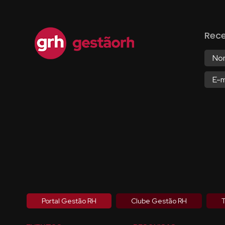
Rec
Portal Gestão RH
Clube Gestão RH
T