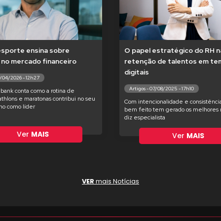
esporte ensina sobre
O papel estratégico do RH n
 no mercado financeiro
retenção de talentos em t
digitais
7/04/2026 - 12h27
Artigos - 07/08/2025 - 17h10
bank conta como a rotina de
iathlons e maratonas contribui no seu
Com intencionalidade e consistência
o como líder
bem feito tem gerado os melhores r
diz especialista
Ver
MAIS
Ver
MAIS
VER
mais Notícias