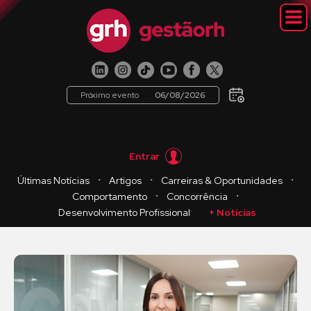
Próximo evento
06/08/2026
Entrar
・
・
・
Últimas Notícias
Artigos
Carreiras & Oportunidades
・
・
Comportamento
Concorrência
Desenvolvimento Profissional
+ Notícias