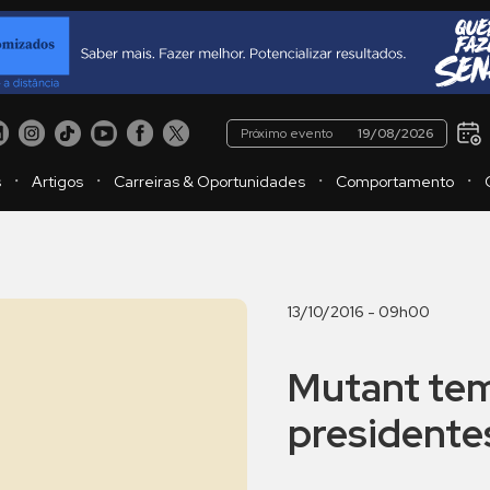
Próximo evento
19/08/2026
・
・
・
・
s
Artigos
Carreiras & Oportunidades
Comportamento
13/10/2016 - 09h00
Mutant tem
presidente