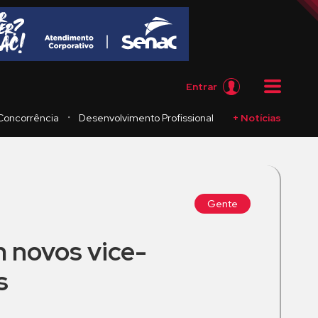
Entrar
・
Concorrência
Desenvolvimento Profissional
+ Notícias
Gente
 novos vice-
s