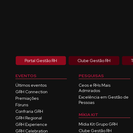
Portal Gestão RH
Clube Gestão RH
T
EVENTOS
PESQUISAS
Últimos eventos
Ceos e RHs Mais
Admirados
GRH Connection
Excelência em Gestão de
Premiações
Pessoas
Fóruns
Confraria GRH
MÍKIA KIT
GRH Regional
Mídia Kit Grupo GRH
GRH Experience
Clube Gestão RH
GRH Celebration