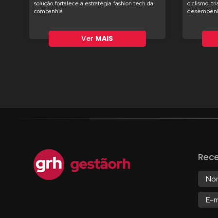
solução fortalece a estratégia fashion tech da
ciclismo, tr
companhia
desempenh
Ver
MAIS
Rec