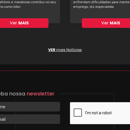
iathlons e maratonas contribui no seu
enfrentam dificuldades para manter
o como líder
emprego, diz especialista
Ver
MAIS
Ver
MAIS
VER
mais Notícias
eba nossa
newsletter