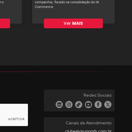
 o
companhia, focado na consolidação do IA
Commerce
Ver
MAIS
Redes Sociais
Canais de Atendimento
clube@grupogrh.com.br