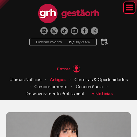
Próximo evento
19/08/2026
Entrar
・
・
Últimas Notícias
Artigos
Carreiras & Oportunidades
・
・
・
Comportamento
Concorrência
Desenvolvimento Profissional
+ Notícias