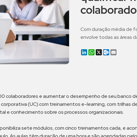
colaborado
Com duração média de f
envolve todas as áreas 
LinkedIn
WhatsApp
X
Outlook.co
Email
5.500 colaboradores e aumentar o desempenho de seu banco de
corporativa (UC) com treinamentos e-learning, com trilhas 
l e conhecimento sobre os processos organizacionais.
ponibiliza sete módulos, com cinco treinamentos cada, e a
aulo. As aulas têm duração de uma hora e são agendadas pelo