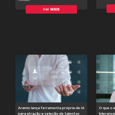
Ver
MAIS
Aramis lança ferramenta própria de IA
O que o 
para atração e seleção de talentos
liderança