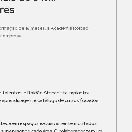
res
ormação de 18 meses, a Academia Roldão
da empresa
m
 talentos, o Roldão Atacadista implantou
de aprendizagem e catálogo de cursos focados
contece em espaços exclusivamente montados
 supervisor de cada área. O colaborador tem um