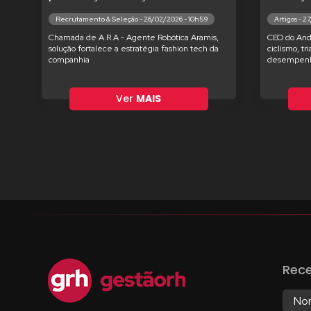
Recrutamento & Seleção - 26/02/2026 - 10h59
Artigos - 2
Chamada de A.R.A - Agente Robótica Aramis,
CEO do And
solução fortalece a estratégia fashion tech da
ciclismo, tr
companhia
desempenh
Ver
MAIS
Rec