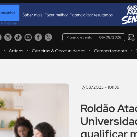
Próximo evento
06/08/2026
・
・
・
・
s
Artigos
Carreiras & Oportunidades
Comportamento
17/03/2023 - 10h39
Roldão Ata
Universida
qualificar 