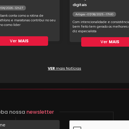
digitais
7/04/2026 - 12h27
Artigos - 07/08/2025 - 17h10
bank conta como a rotina de
iathlons e maratonas contribui no seu
Com intencionalidade e consistência
o como líder
bem feito tem gerado os melhores r
diz especialista
Ver
MAIS
Ver
MAIS
VER
mais Notícias
eba nossa
newsletter