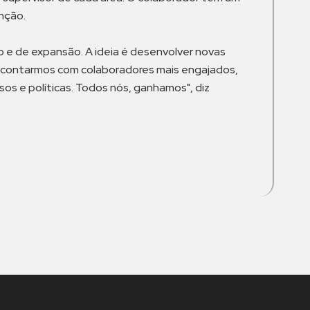
nção.
 e de expansão. A ideia é desenvolver novas
so, contarmos com colaboradores mais engajados,
s e políticas. Todos nós, ganhamos", diz