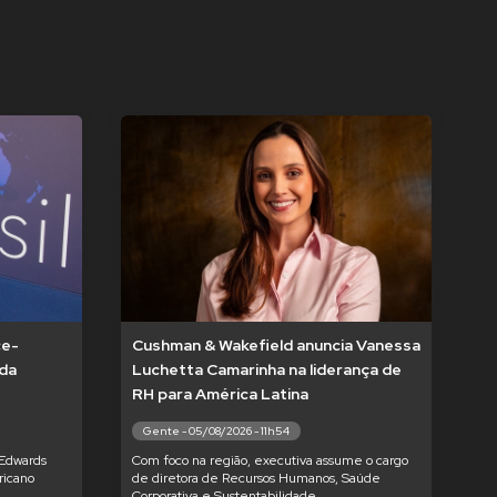
ce-
Cushman & Wakefield anuncia Vanessa
 da
Luchetta Camarinha na liderança de
RH para América Latina
Gente - 05/08/2026 - 11h54
 Edwards
Com foco na região, executiva assume o cargo
ricano
de diretora de Recursos Humanos, Saúde
Corporativa e Sustentabilidade