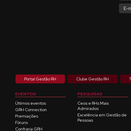
Portal Gestão RH
Clube Gestão RH
T
EVENTOS
PESQUISAS
Últimos eventos
Ceos e RHs Mais
Admirados
GRH Connection
Excelência em Gestão de
Premiações
Pessoas
Fóruns
Confraria GRH