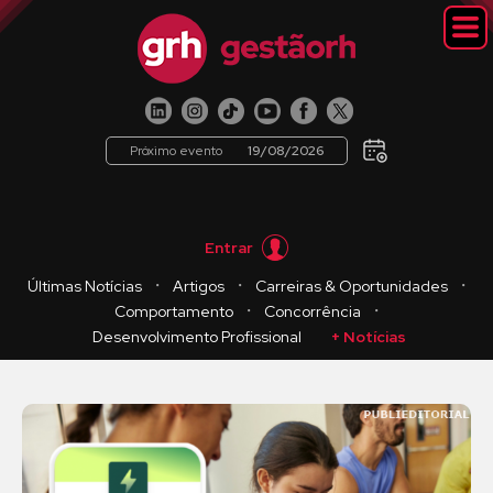
Próximo evento
19/08/2026
Entrar
・
・
・
Últimas Notícias
Artigos
Carreiras & Oportunidades
・
・
Comportamento
Concorrência
Desenvolvimento Profissional
+ Notícias