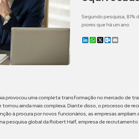
Segundo pesquisa, 81% d
piores que há um ano
LinkedIn
WhatsApp
X
Outlook.co
Email
ia provocou uma completa transformação no mercado de traba
e tornou ainda mais complexa. Diante disso, o processo de re
enção à procura por novos funcionários, as empresas ampliam
s na pesquisa global da Robert Half, empresa de recrutament