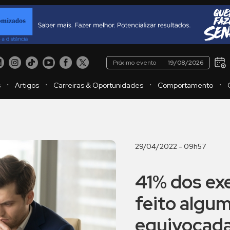
Próximo evento
19/08/2026
・
・
・
・
s
Artigos
Carreiras & Oportunidades
Comportamento
29/04/2022 - 09h57
41% dos ex
feito algu
equivocada