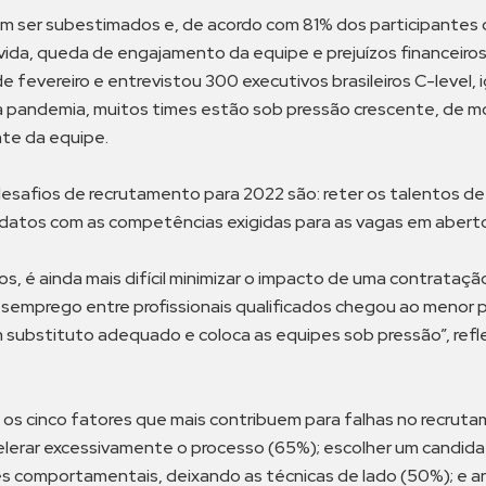
 ser subestimados e, de acordo com 81% dos participantes d
lvida, queda de engajamento da equipe e prejuízos financei
 fevereiro e entrevistou 300 executivos brasileiros C-level, 
a da pandemia, muitos times estão sob pressão crescente, de
te da equipe.
 desafios de recrutamento para 2022 são: reter os talentos de
didatos com as competências exigidas para as vagas em aberto
s, é ainda mais difícil minimizar o impacto de uma contrata
esemprego entre profissionais qualificados chegou ao menor 
um substituto adequado e coloca as equipes sob pressão”, ref
os cinco fatores que mais contribuem para falhas no recruta
lerar excessivamente o processo (65%); escolher um candid
es comportamentais, deixando as técnicas de lado (50%); e an