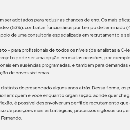
 ser adotados para reduzir as chances de erro. Os mais eficaz
igidez (53%); contratar funcionários por tempo determinado (4
apoio de uma consultoria especializada em recrutamento e se
 – para profissionais de todos os níveis (de analistas a C-le
projeto pode ser uma opção em muitas ocasiões, por exemplo
sionais em ausências programadas, e também para demandas 
ção de novos sistemas.
distinto do presenciado alguns anos atrás. Dessa forma, o
ionem: quem é você enquanto organização; aonde quer chegar; 
flexão, é possível desenvolver um perfil de recrutamento qu
caso de posições mais estratégicas, processos sigilosos ou pe
i Fernando.