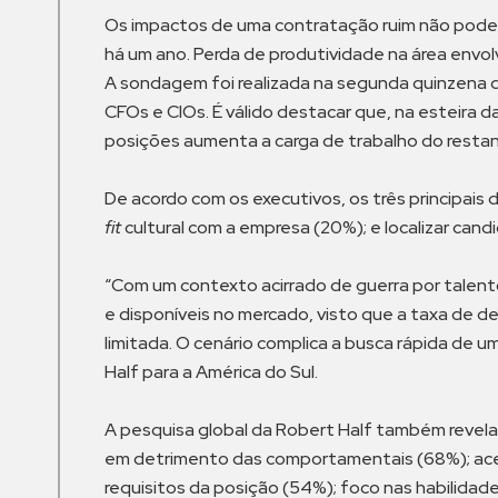
Os impactos de uma contratação ruim não podem
há um ano. Perda de produtividade na área envo
A sondagem foi realizada na segunda quinzena de
CFOs e CIOs. É válido destacar que, na esteir
posições aumenta a carga de trabalho do restan
De acordo com os executivos, os três principais
fit
cultural com a empresa (20%); e localizar can
“Com um contexto acirrado de guerra por talento
e disponíveis no mercado, visto que a taxa de d
limitada. O cenário complica a busca rápida de 
Half para a América do Sul.
A pesquisa global da Robert Half também revela 
em detrimento das comportamentais (68%); ace
requisitos da posição (54%); foco nas habilidad