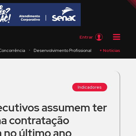
Entrar
・
Concorrência
Desenvolvimento Profissional
+ Notícias
Indicadores
ecutivos assumem ter
ma contratação
 no último ano