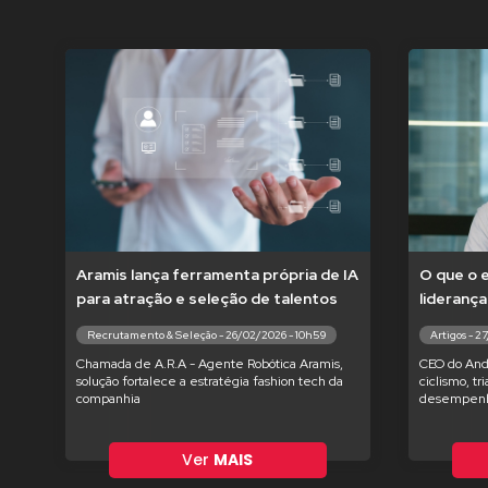
Aramis lança ferramenta própria de IA
O que o 
para atração e seleção de talentos
liderança
Recrutamento & Seleção - 26/02/2026 - 10h59
Artigos - 2
Chamada de A.R.A - Agente Robótica Aramis,
CEO do And
solução fortalece a estratégia fashion tech da
ciclismo, tr
companhia
desempenh
Ver
MAIS