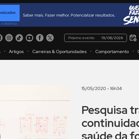
Próximo evento
19/08/2026
・
・
・
・
s
Artigos
Carreiras & Oportunidades
Comportamento
15/05/2020 - 16h34
Pesquisa tr
continuida
saúde da f