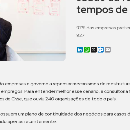
tempos de 
97% das empresas preten
927
LinkedIn
WhatsApp
X
Outlook.co
Email
o empresas e governo a repensar mecanismos de reestruturaçã
mpregos. Para entender melhor esse cenário, a consultoria M
os de Crise
, que ouviu 240 organizações de todo o país.
ssuem um plano de continuidade dos negócios para casos de
zado apenas recentemente.