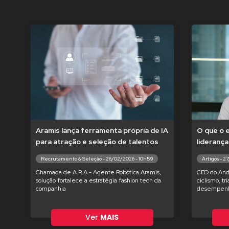
Aramis lança ferramenta própria de IA
O que o 
para atração e seleção de talentos
liderança
Recrutamento & Seleção - 26/02/2026 - 10h59
Artigos - 2
Chamada de A.R.A - Agente Robótica Aramis,
CEO do And
solução fortalece a estratégia fashion tech da
ciclismo, tr
companhia
desempenh
Ver
MAIS