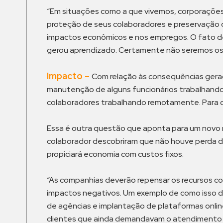
“Em situações como a que vivemos, corporações
proteção de seus colaboradores e preservação d
impactos econômicos e nos empregos. O fato 
gerou aprendizado. Certamente não seremos os me
Impacto
–
Com relação às consequências gerad
manutenção de alguns funcionários trabalhando
colaboradores trabalhando remotamente. Para os 
Essa é outra questão que aponta para um novo 
colaborador descobriram que não houve perda de
propiciará economia com custos fixos.
“As companhias deverão repensar os recursos co
impactos negativos. Um exemplo de como isso de
de agências e implantação de plataformas online
clientes que ainda demandavam o atendimento fís