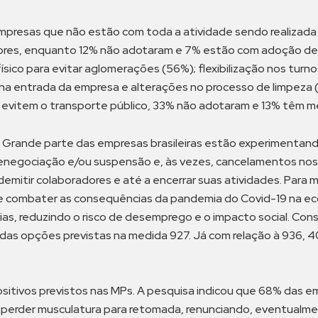
mpresas que não estão com toda a atividade sendo realizada 
ores, enquanto 12% não adotaram e 7% estão com adoção de 
sico para evitar aglomerações (56%); flexibilização nos tur
 na entrada da empresa e alterações no processo de limpeza
evitem o transporte público, 33% não adotaram e 13% têm me
–
Grande parte das empresas brasileiras estão experimentand
 renegociação e/ou suspensão e, às vezes, cancelamentos nos 
 demitir colaboradores e até a encerrar suas atividades. Para
e combater as consequências da pandemia do Covid-19 na econ
ias, reduzindo o risco de desemprego e o impacto social. Co
das opções previstas na medida 927. Já com relação à 936,
positivos previstos nas MPs. A pesquisa indicou que 68% das e
 perder musculatura para retomada, renunciando, eventualm