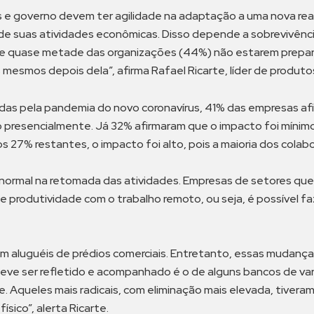
 e governo devem ter agilidade na adaptação a uma nova rea
e suas atividades econômicas. Disso depende a sobrevivênci
de quase metade das organizações (44%) não estarem prepa
smos depois dela”, afirma Rafael Ricarte, líder de produtos d
as pela pandemia do novo coronavírus, 41% das empresas afi
 presencialmente. Já 32% afirmaram que o impacto foi mínim
27% restantes, o impacto foi alto, pois a maioria dos colabo
normal na retomada das atividades. Empresas de setores que
 produtividade com o trabalho remoto, ou seja, é possível fa
m aluguéis de prédios comerciais. Entretanto, essas mudanç
ve ser refletido e acompanhado é o de alguns bancos de vare
. Aqueles mais radicais, com eliminação mais elevada, tiveram
ico”, alerta Ricarte.