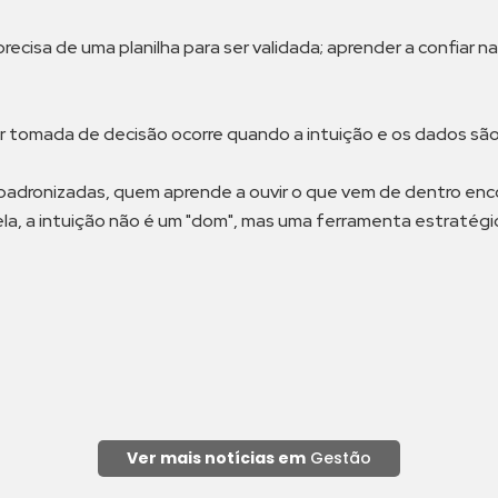
ecisa de uma planilha para ser validada; aprender a confiar 
r tomada de decisão ocorre quando a intuição e os dados sã
dronizadas, quem aprende a ouvir o que vem de dentro encont
ra ela, a intuição não é um "dom", mas uma ferramenta estraté
Ver mais notícias em
Gestão