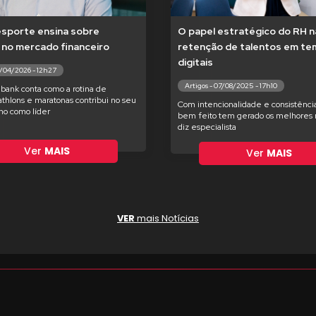
esporte ensina sobre
O papel estratégico do RH n
 no mercado financeiro
retenção de talentos em t
digitais
7/04/2026 - 12h27
Artigos - 07/08/2025 - 17h10
bank conta como a rotina de
iathlons e maratonas contribui no seu
Com intencionalidade e consistência
o como líder
bem feito tem gerado os melhores r
diz especialista
Ver
MAIS
Ver
MAIS
VER
mais Notícias