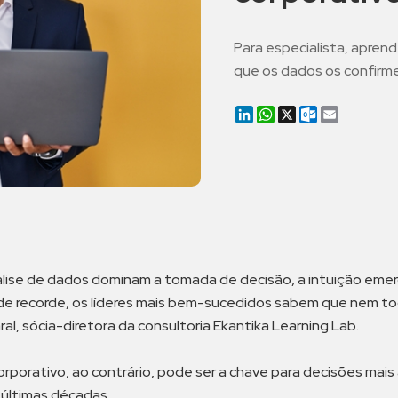
Para especialista, aprend
que os dados os confir
LinkedIn
WhatsApp
X
Outlook.co
Email
a análise de dados dominam a tomada de decisão, a intuição e
e recorde, os líderes mais bem-sucedidos sabem que nem to
l, sócia-diretora da consultoria Ekantika Learning Lab.
corporativo, ao contrário, pode ser a chave para decisões mai
 últimas décadas.