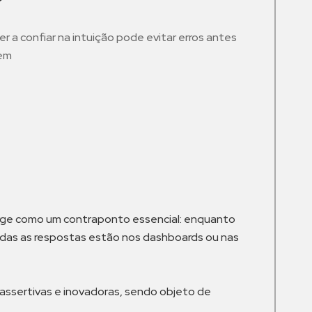
er a confiar na intuição pode evitar erros antes
mem
m
merge como um contraponto essencial: enquanto
das as respostas estão nos dashboards ou nas
s assertivas e inovadoras, sendo objeto de