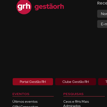
Rec
Portal Gestão RH
Clube Gestão RH
T
EVENTOS
PESQUISAS
Últimos eventos
Ceos e RHs Mais
Admirados
GRH Connection