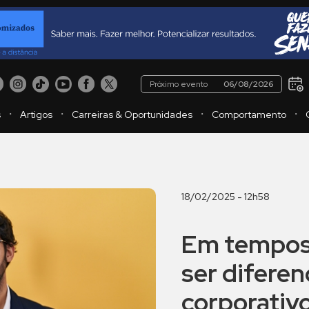
Próximo evento
06/08/2026
・
・
・
・
s
Artigos
Carreiras & Oportunidades
Comportamento
18/02/2025 - 12h58
Em tempos 
ser difere
corporativ