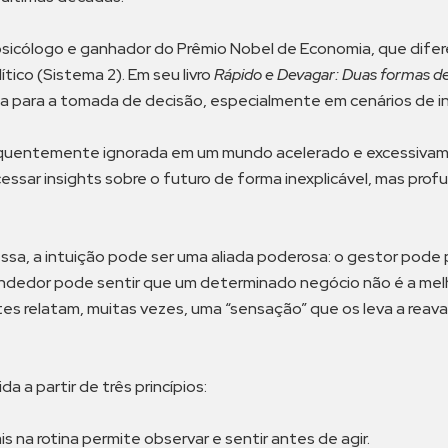
sicólogo e ganhador do Prêmio Nobel de Economia, que dife
tico (Sistema 2). Em seu livro
Rápido e Devagar: Duas formas d
sa para a tomada de decisão, especialmente em cenários de i
requentemente ignorada em um mundo acelerado e excessivam
sar insights sobre o futuro de forma inexplicável, mas profu
ssa, a intuição pode ser uma aliada poderosa: o gestor pod
ndedor pode sentir que um determinado negócio não é a mel
ntes relatam, muitas vezes, uma “sensação” que os leva a reav
 a partir de três princípios:
s na rotina permite observar e sentir antes de agir.