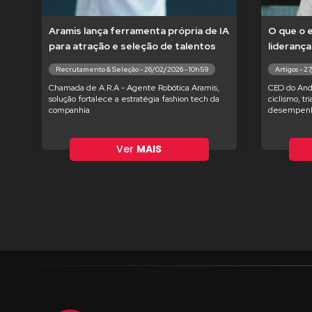
Aramis lança ferramenta própria de IA
O que o 
para atração e seleção de talentos
liderança
Recrutamento & Seleção - 26/02/2026 - 10h59
Artigos - 2
Chamada de A.R.A - Agente Robótica Aramis,
CEO do And
solução fortalece a estratégia fashion tech da
ciclismo, tr
companhia
desempenh
Ver
MAIS