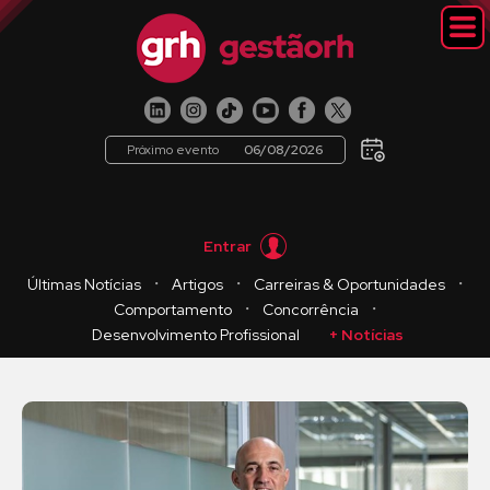
Próximo evento
06/08/2026
Entrar
・
・
・
Últimas Notícias
Artigos
Carreiras & Oportunidades
・
・
Comportamento
Concorrência
Desenvolvimento Profissional
+ Notícias