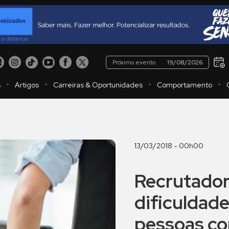
Próximo evento
19/08/2026
・
・
・
・
s
Artigos
Carreiras & Oportunidades
Comportamento
13/03/2018 - 00h00
Recrutador
dificuldade
pessoas co