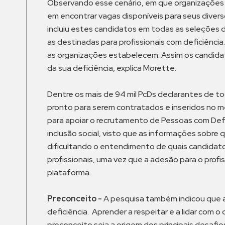
Observando esse cenário, em que organizações ai
em encontrar vagas disponíveis para seus diverso
incluiu estes candidatos em todas as seleções 
as destinadas para profissionais com deficiência
as organizações estabelecem. Assim os candida
da sua deficiência, explica Morette.
Dentre os mais de 94 mil PcDs declarantes de tod
pronto para serem contratados e inseridos no m
para apoiar o recrutamento de Pessoas com Defic
inclusão social, visto que as informações sobre
dificultando o entendimento de quais candidatos 
profissionais, uma vez que a adesão para o prof
plataforma.
Preconceito -
A pesquisa também indicou que a
deficiência. Aprender a respeitar e a lidar com 
preconceito seja a origem dos principais desafi