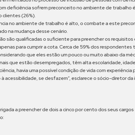
 deficiência sofrem preconceito no ambiente de trabalho é 
 clientes (26%).
ncia no ambiente de trabalho é alto, o combate a este preco
do na mudança desse cenário.
o são qualificadas o suficiente para preencher os requisitos 
 apenas para cumprir a cota. Cerca de 59% dos respondentes
 considerando que eles estão um pouco ou muito abaixo da mé
nais que estão desempregados, têm alta escolaridade, idade 
iência, havia uma possível condição de vida com experiência pr
 acessibilidade, se desfazem”, esclarece o sócio-diretor da i
igada a preencher de dois a cinco por cento dos seus cargos 
o: