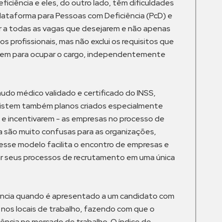
ciência e eles, do outro lado, têm dificuldades
 plataforma para Pessoas com Deficiência (PcD) e
r a todas as vagas que desejarem e não apenas
s profissionais, mas não exclui os requisitos que
suem para ocupar o cargo, independentemente
laudo médico validado e certificado do INSS,
existem também planos criados especialmente
- e incentivarem - as empresas no processo de
da são muito confusas para as organizações,
, esse modelo facilita o encontro de empresas e
izar seus processos de recrutamento em uma única
tência quando é apresentado a um candidato com
e nos locais de trabalho, fazendo com que o
ência no mercado de trabalho. O índice de