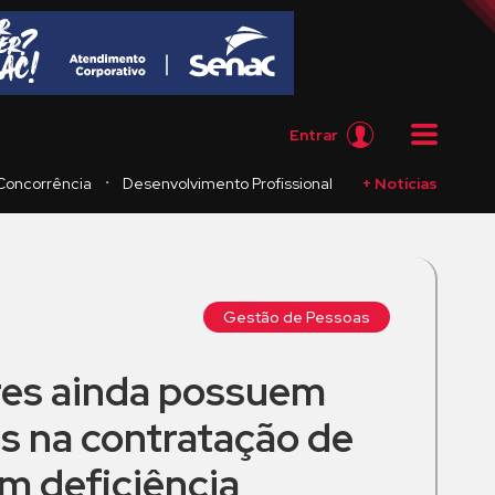
Entrar
・
Concorrência
Desenvolvimento Profissional
+ Notícias
Gestão de Pessoas
es ainda possuem
s na contratação de
m deficiência