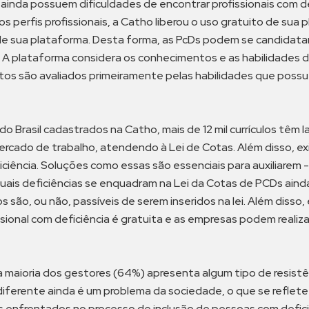
nda possuem dificuldades de encontrar profissionais com defi
s perfis profissionais, a Catho liberou o uso gratuito de sua
de sua plataforma. Desta forma, as PcDs podem se candidata
. A plataforma considera os conhecimentos e as habilidades do
tos são avaliados primeiramente pelas habilidades que pos
o Brasil cadastrados na Catho, mais de 12 mil currículos têm 
ercado de trabalho, atendendo à Lei de Cotas. Além disso, 
iência. Soluções como essas são essenciais para auxiliarem 
 quais deficiências se enquadram na Lei da Cotas de PCDs ain
são, ou não, passíveis de serem inseridos na lei. Além disso
issional com deficiência é gratuita e as empresas podem real
 maioria dos gestores (64%) apresenta algum tipo de resis
o diferente ainda é um problema da sociedade, o que se reflet
os enfrentados no processo de inclusão de pessoas com defici