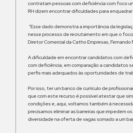
contratam pessoas com deficiência com foco uni
RH dizem encontrar dificuldades para enquadrar 
“Esse dado demonstra a importância da legislaç
nesse processo de recrutamento em que o foco sej
Diretor Comercial da Catho Empresas, Fernando
A dificuldade em encontrar candidatos com defic
com deficiência, em comparação a candidatos s
perfis mais adequados às oportunidades de traba
Por isso, ter um banco de currículo de profissi
que com este recurso é possível atestar que si
condições e, aqui, voltamos também à necessida
precisamos eliminar as barreiras que impedem o
diversidade na oferta de vagas somado a um banc