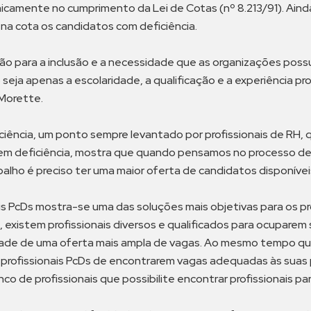
camente no cumprimento da Lei de Cotas (nº 8.213/91). Aind
na cota os candidatos com deficiência.
ão para a inclusão e a necessidade que as organizações pos
a apenas a escolaridade, a qualificação e a experiência profi
 Morette.
iência, um ponto sempre levantado por profissionais de RH, q
em deficiência, mostra que quando pensamos no processo de 
lho é preciso ter uma maior oferta de candidatos disponívei
onais PcDs mostra-se uma das soluções mais objetivas para os
m, existem profissionais diversos e qualificados para ocupa
de de uma oferta mais ampla de vagas. Ao mesmo tempo que é 
s profissionais PcDs de encontrarem vagas adequadas às suas
o de profissionais que possibilite encontrar profissionais pa