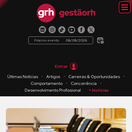
Próximo evento
06/08/2026
Entrar
・
・
・
Últimas Notícias
Artigos
Carreiras & Oportunidades
・
・
Comportamento
Concorrência
Desenvolvimento Profissional
+ Notícias