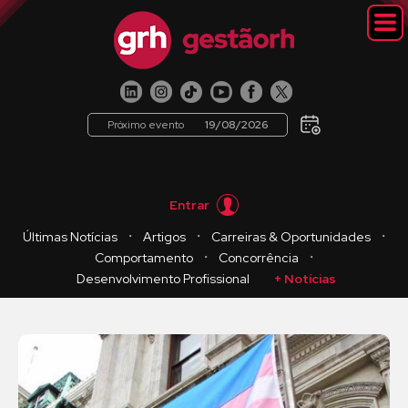
Próximo evento
19/08/2026
Entrar
・
・
・
Últimas Notícias
Artigos
Carreiras & Oportunidades
・
・
Comportamento
Concorrência
Desenvolvimento Profissional
+ Notícias