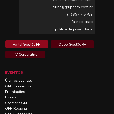
clube@grupogrh.com.br
(11) 99717-6789
fale conosco
política de privacidade
Portal Gestão RH
Clube Gestão RH
TV Corporativa
EVENTOS
Últimos eventos
GRH Connection
Premiações
Fóruns
Confraria GRH
GRH Regional