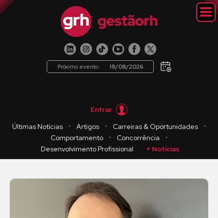
Próximo evento
19/08/2026
Entrar
・
・
・
Últimas Notícias
Artigos
Carreiras & Oportunidades
・
・
Comportamento
Concorrência
Desenvolvimento Profissional
+ Notícias