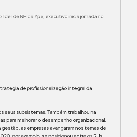
líder de RH da Ypê, executivo inicia jornada no
m
tratégia de profissionalização integral da
s os seus subsistemas. Também trabalhou na
ogias para melhorar o desempenho organizacional,
sua gestão, as empresas avançaram nos temas de
020, por exemplo, se posicionou entre os RHs