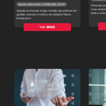
Saúde e Bem-Estar - 07/08/2026 - 12h30
Entenda po
uma variáve
Adoção acelerada exige revisão das práticas de
toda a cade
gestão, orienta o médico do trabalho Marco
Bussacarini
Ver
MAIS