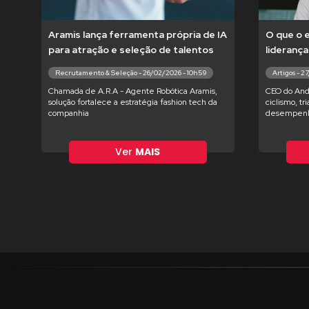
Aramis lança ferramenta própria de IA
O que o 
para atração e seleção de talentos
liderança
Recrutamento & Seleção - 26/02/2026 - 10h59
Artigos - 2
Chamada de A.R.A - Agente Robótica Aramis,
CEO do And
solução fortalece a estratégia fashion tech da
ciclismo, tr
companhia
desempenh
Ver
MAIS