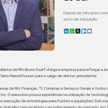
Depois de três anos como 
setor de educação
LinkedIn
WhatsApp
X
Outlook.co
Email
diretor de RH: Bruno Szarf chega à empresa para reforçar a es
abio Marcel Fossen para o cargo de diretor-presidente.
 áreas de RH, Finanças, TI, Compras e Serviços Gerais e todo
ktro. O executivo possui experiência na utilização de tecnol
o e execução de estratégias para fusões e aquisições. Sob 
u trabalho tem recebido o reconhecimento do mercado: em 2