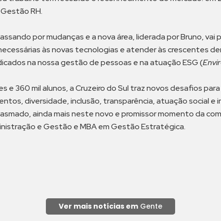
o Gestão RH.
passando por mudanças e a nova área, liderada por Bruno, vai p
ecessárias às novas tecnologias e atender às crescentes de
dicados na nossa gestão de pessoas e na atuação ESG (
Envi
s e 360 mil alunos, a Cruzeiro do Sul traz novos desafios pa
ntos, diversidade, inclusão, transparência, atuação social 
iasmado, ainda mais neste novo e promissor momento da comp
ministração e Gestão e MBA em Gestão Estratégica.
Ver mais notícias em
Gente