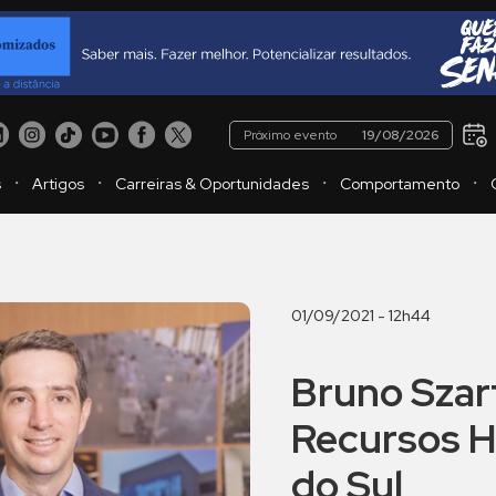
Próximo evento
19/08/2026
・
・
・
・
s
Artigos
Carreiras & Oportunidades
Comportamento
01/09/2021 - 12h44
Bruno Szarf
Recursos H
do Sul