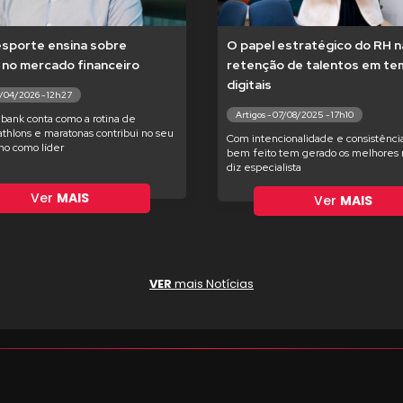
esporte ensina sobre
O papel estratégico do RH n
 no mercado financeiro
retenção de talentos em t
digitais
7/04/2026 - 12h27
Artigos - 07/08/2025 - 17h10
bank conta como a rotina de
iathlons e maratonas contribui no seu
Com intencionalidade e consistência
o como líder
bem feito tem gerado os melhores r
diz especialista
Ver
MAIS
Ver
MAIS
VER
mais Notícias