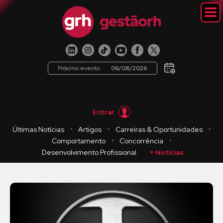
Próximo evento
06/08/2026
Entrar
・
・
・
Últimas Notícias
Artigos
Carreiras & Oportunidades
・
・
Comportamento
Concorrência
Desenvolvimento Profissional
+ Notícias