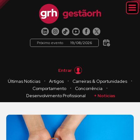
Próximo evento
19/08/2026
Entrar
・
・
・
Últimas Notícias
Artigos
Carreiras & Oportunidades
・
・
Comportamento
Concorrência
Desenvolvimento Profissional
+ Notícias