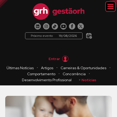
Próximo evento
19/08/2026
Entrar
・
・
・
Últimas Notícias
Artigos
Carreiras & Oportunidades
・
・
Comportamento
Concorrência
Desenvolvimento Profissional
+ Notícias