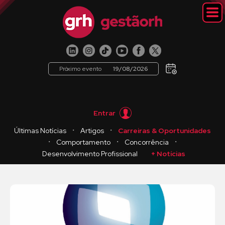
Próximo evento
19/08/2026
Entrar
・
・
Últimas Notícias
Artigos
Carreiras & Oportunidades
・
・
・
Comportamento
Concorrência
Desenvolvimento Profissional
+ Notícias