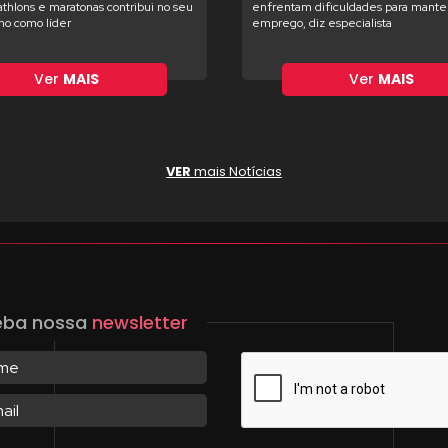
iathlons e maratonas contribui no seu
enfrentam dificuldades para manter
o como líder
emprego, diz especialista
Ver
MAIS
Ver
MAIS
VER
mais Notícias
eba nossa
newsletter