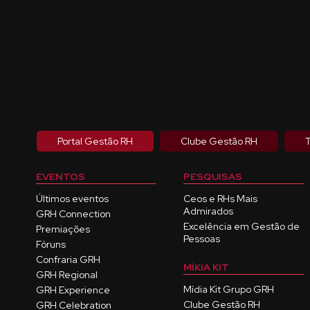
Portal Gestão RH
Clube Gestão RH
T
EVENTOS
PESQUISAS
Últimos eventos
Ceos e RHs Mais
Admirados
GRH Connection
Excelência em Gestão de
Premiações
Pessoas
Fóruns
Confraria GRH
MÍKIA KIT
GRH Regional
Mídia Kit Grupo GRH
GRH Experience
Clube Gestão RH
GRH Celebration