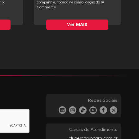
 o
companhia, focado na consolidação do IA
Commerce
Ver
MAIS
Redes Sociais
Canais de Atendimento
clube@grupogrh.com.br