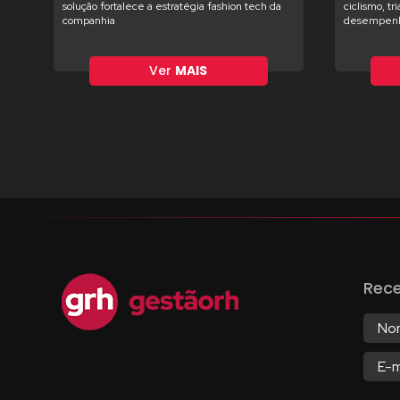
solução fortalece a estratégia fashion tech da
ciclismo, tr
companhia
desempenh
Ver
MAIS
Rec