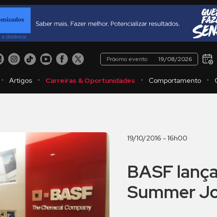
Próximo evento
19/08/2026
・
・
・
・
Artigos
Carreiras & Oportunidades
Comportamento
19/10/2016 - 16h00
BASF lança
Summer J