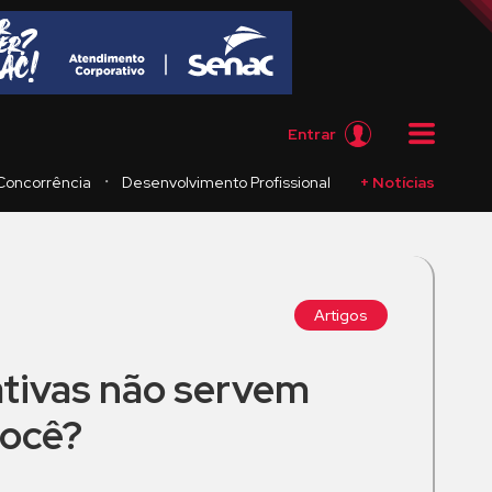
Entrar
・
Concorrência
Desenvolvimento Profissional
+ Notícias
Artigos
ativas não servem
você?