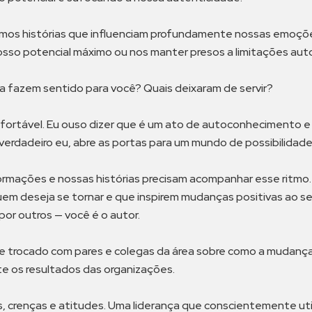
mos histórias que influenciam profundamente nossas emoçõe
nosso potencial máximo ou nos manter presos a limitações au
nda fazem sentido para você? Quais deixaram de servir?
onfortável. Eu ouso dizer que é um ato de autoconhecimento
 verdadeiro eu, abre as portas para um mundo de possibilidade
mações e nossas histórias precisam acompanhar esse ritmo. P
em deseja se tornar e que inspirem mudanças positivas ao seu 
or outros — você é o autor.
trocado com pares e colegas da área sobre como a mudança d
 os resultados das organizações.
 crenças e atitudes. Uma liderança que conscientemente utili