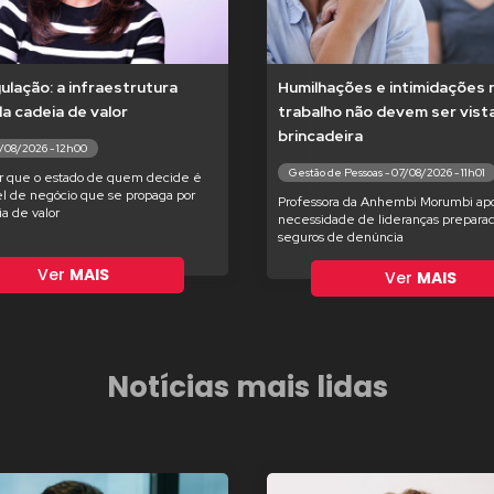
lação: a infraestrutura
Humilhações e intimidações 
 da cadeia de valor
trabalho não devem ser vis
brincadeira
7/08/2026 - 12h00
Gestão de Pessoas - 07/08/2026 - 11h01
r que o estado de quem decide é
l de negócio que se propaga por
Professora da Anhembi Morumbi apo
ia de valor
necessidade de lideranças preparad
seguros de denúncia
Ver
MAIS
Ver
MAIS
Notícias mais lidas