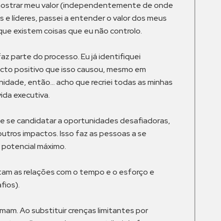
a mostrar meu valor (independentemente de onde
 e líderes, passei a entender o valor dos meus
que existem coisas que eu não controlo.
z parte do processo. Eu já identifiquei
acto positivo que isso causou, mesmo em
nidade, então… acho que recriei todas as minhas
ida executiva.
 de se candidatar a oportunidades desafiadoras,
utros impactos. Isso faz as pessoas a se
u potencial máximo.
etam as relações com o tempo e o esforço e
fios).
am. Ao substituir crenças limitantes por