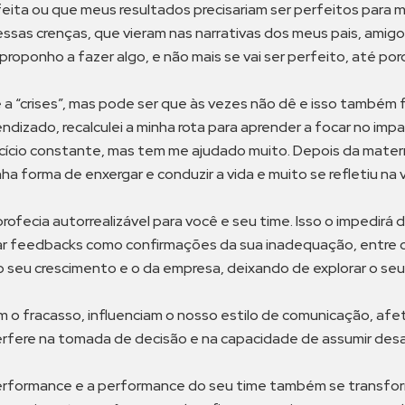
rfeita ou que meus resultados precisariam ser perfeitos par
ssas crenças, que vieram nas narrativas dos meus pais, amigos
oponho a fazer algo, e não mais se vai ser perfeito, até por
“crises”, mas pode ser que às vezes não dê e isso também fa
izado, recalculei a minha rota para aprender a focar no imp
ercício constante, mas tem me ajudado muito. Depois da mater
 forma de enxergar e conduzir a vida e muito se refletiu na v
rofecia autorrealizável para você e seu time. Isso o impedirá
etar feedbacks como confirmações da sua inadequação, entre o
do seu crescimento e o da empresa, deixando de explorar o se
om o fracasso, influenciam o nosso estilo de comunicação, af
rfere na tomada de decisão e na capacidade de assumir desa
erformance e a performance do seu time também se transform