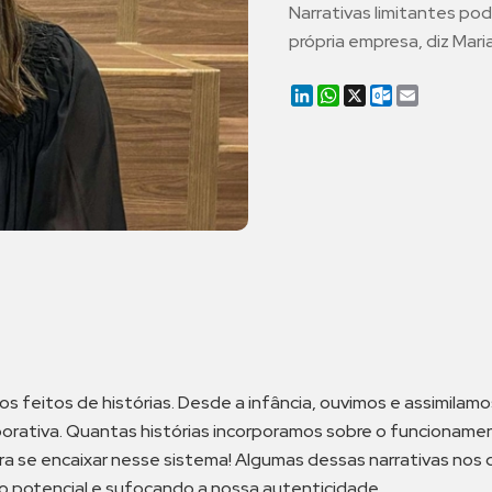
Narrativas limitantes pod
própria empresa, diz Mar
LinkedIn
WhatsApp
X
Outlook.co
Email
eitos de histórias. Desde a infância, ouvimos e assimilamos
rporativa. Quantas histórias incorporamos sobre o funcionam
ra se encaixar nesse sistema! Algumas dessas narrativas nos
o potencial e sufocando a nossa autenticidade.