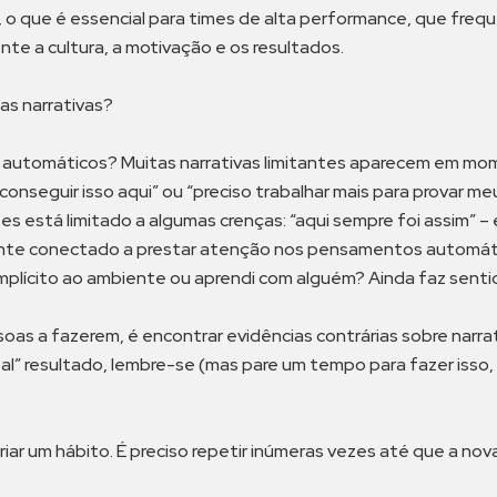
 o que é essencial para times de alta performance, que fre
nte a cultura, a motivação e os resultados.
as narrativas?
automáticos? Muitas narrativas limitantes aparecem em mom
conseguir isso aqui” ou “preciso trabalhar mais para provar m
s está limitado a algumas crenças: “aqui sempre foi assim” – e
te conectado a prestar atenção nos pensamentos automático
 implícito ao ambiente ou aprendi com alguém? Ainda faz senti
as a fazerem, é encontrar evidências contrárias sobre narrat
“tal” resultado, lembre-se (mas pare um tempo para fazer iss
criar um hábito. É preciso repetir inúmeras vezes até que a nov