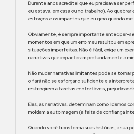
Durante anos acreditei que eu precisava ser pe
eu estava, em casa ou no trabalho). Ao quebrar e
esforços e os impactos que eu gero quando me pr
Obviamente, é sempre importante antecipar-se a 
momentos em que um erro meu resultou em aprend
situações imperfeitas. Não é fácil, exige um ex
narrativas que impactaram profundamente a minha
Não mudar narrativas limitantes pode se tornar p
o fará não se esforçar o suficiente e a interpr
restringirem a tarefas confortáveis, prejudican
Elas, as narrativas, determinam como lidamos c
moldam a autoimagem (a falta de confiança inte
Quando você transforma suas histórias, a sua p