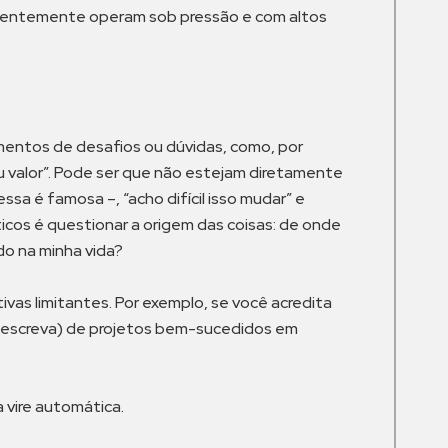
quentemente operam sob pressão e com altos
entos de desafios ou dúvidas, como, por
eu valor”. Pode ser que não estejam diretamente
ssa é famosa –, “acho difícil isso mudar” e
s é questionar a origem das coisas: de onde
do na minha vida?
ivas limitantes. Por exemplo, se você acredita
o, escreva) de projetos bem-sucedidos em
a vire automática.