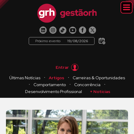
Próximo evento
19/08/2026
Entrar
・
・
Últimas Notícias
Artigos
Carreiras & Oportunidades
・
・
・
Comportamento
Concorrência
Desenvolvimento Profissional
+ Notícias