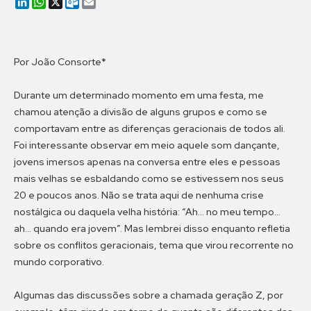
LinkedIn
WhatsApp
X
Outlook.com
Email
Por João Consorte*
Durante um determinado momento em uma festa, me
chamou atenção a divisão de alguns grupos e como se
comportavam entre as diferenças geracionais de todos ali.
Foi interessante observar em meio aquele som dançante,
jovens imersos apenas na conversa entre eles e pessoas
mais velhas se esbaldando como se estivessem nos seus
20 e poucos anos. Não se trata aqui de nenhuma crise
nostálgica ou daquela velha história: “Ah… no meu tempo…
ah… quando era jovem”. Mas lembrei disso enquanto refletia
sobre os conflitos geracionais, tema que virou recorrente no
mundo corporativo.
Algumas das discussões sobre a chamada geração Z, por