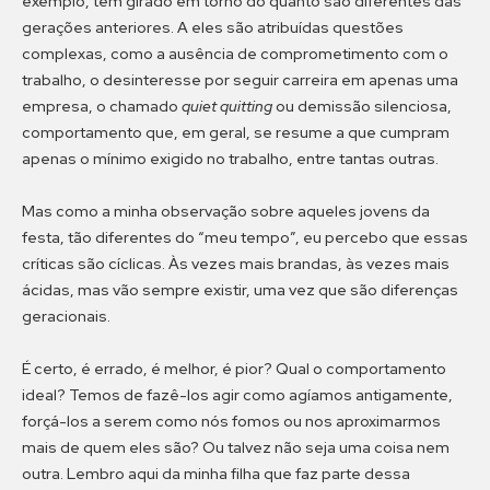
exemplo, têm girado em torno do quanto são diferentes das
gerações anteriores. A eles são atribuídas questões
complexas, como a ausência de comprometimento com o
trabalho, o desinteresse por seguir carreira em apenas uma
empresa, o chamado
quiet quitting
ou demissão silenciosa,
comportamento que, em geral, se resume a que cumpram
apenas o mínimo exigido no trabalho, entre tantas outras.
Mas como a minha observação sobre aqueles jovens da
festa, tão diferentes do “meu tempo”, eu percebo que essas
críticas são cíclicas. Às vezes mais brandas, às vezes mais
ácidas, mas vão sempre existir, uma vez que são diferenças
geracionais.
É certo, é errado, é melhor, é pior? Qual o comportamento
ideal? Temos de fazê-los agir como agíamos antigamente,
forçá-los a serem como nós fomos ou nos aproximarmos
mais de quem eles são? Ou talvez não seja uma coisa nem
outra. Lembro aqui da minha filha que faz parte dessa