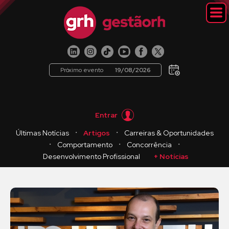
Próximo evento
19/08/2026
Entrar
・
・
Últimas Notícias
Artigos
Carreiras & Oportunidades
・
・
・
Comportamento
Concorrência
Desenvolvimento Profissional
+ Notícias