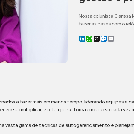
Nossa colunista Clarissa 
fazer as pazes com o rel
LinkedIn
WhatsApp
X
Outlook.co
Email
ados a fazer mais em menos tempo, liderando equipes e gar
cem se multiplicar, e o tempo se torna um recurso cada vez 
 vasta gama de técnicas de autogerenciamento e planejamen