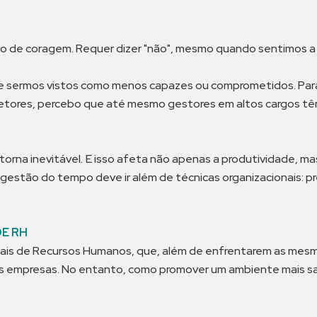
o de coragem. Requer dizer "não", mesmo quando sentimos a p
 sermos vistos como menos capazes ou comprometidos. Para mui
setores, percebo que até mesmo gestores em altos cargos têm
torna inevitável
.
E isso afeta não apenas a produtividade, m
a gestão do tempo deve ir além de técnicas organizacionais: pr
DE RH
onais de Recursos Humanos, que, além de enfrentarem as mes
s empresas. No entanto, como promover um ambiente mais sa