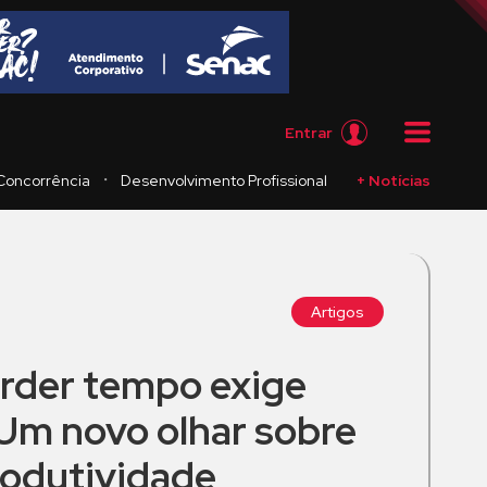
Entrar
・
Concorrência
Desenvolvimento Profissional
+ Notícias
Artigos
erder tempo exige
Um novo olhar sobre
rodutividade