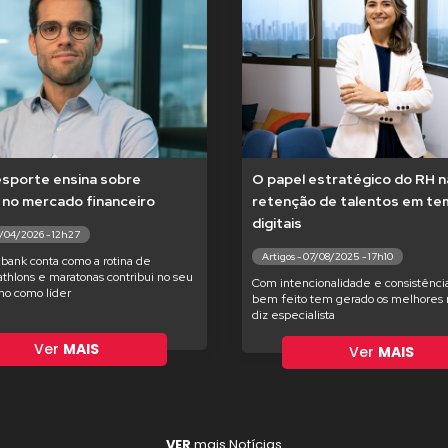
esporte ensina sobre
O papel estratégico do RH n
 no mercado financeiro
retenção de talentos em t
digitais
7/04/2026 - 12h27
Artigos - 07/08/2025 - 17h10
bank conta como a rotina de
iathlons e maratonas contribui no seu
Com intencionalidade e consistência
o como líder
bem feito tem gerado os melhores r
diz especialista
Ver
MAIS
Ver
MAIS
VER
mais Notícias