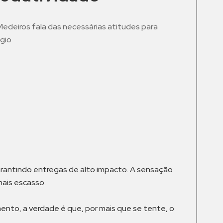
Medeiros fala das necessárias atitudes para
ógio
m
antindo entregas de alto impacto. A sensação
mais escasso.
to, a verdade é que, por mais que se tente, o