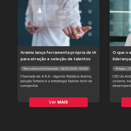
Aramis lança ferramenta própria de IA
O que o 
para atração e seleção de talentos
liderança
Recrutamento & Seleção - 26/02/2026 - 10h59
Artigos - 2
Chamada de A.R.A - Agente Robótica Aramis,
CEO do And
solução fortalece a estratégia fashion tech da
ciclismo, tr
companhia
desempenh
Ver
MAIS