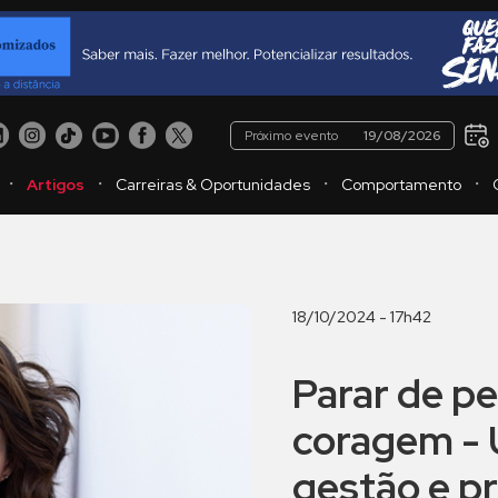
Próximo evento
19/08/2026
・
・
・
・
Artigos
Carreiras & Oportunidades
Comportamento
18/10/2024 - 17h42
Parar de p
coragem - 
gestão e p