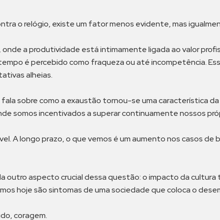
ntra o relógio, existe um fator menos evidente, mas igualment
nde a produtividade está intimamente ligada ao valor profis
a tempo é percebido como fraqueza ou até incompetência. Ess
tivas alheias.
, fala sobre como a exaustão tornou-se uma característica da
e somos incentivados a superar continuamente nossos própr
el. A longo prazo, o que vemos é um aumento nos casos de b
da outro aspecto crucial dessa questão: o impacto da cultura
mos hoje são sintomas de uma sociedade que coloca o des
tudo, coragem.